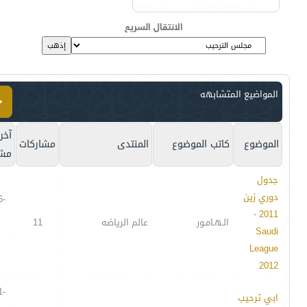
الانتقال السريع
المواضيع المتشابهه
آخر
الموضوع
كاتب الموضوع
المنتدى
مشاركات
مشا
جدول
دوري زين
6-
2011 -
الـهـامـور
عالم الرياضه
11
Saudi
League
2012
1-
ابي ترحيب