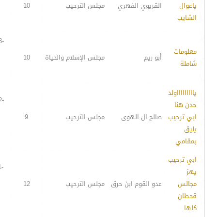
ياعوال
القريوي الفهري
مجلس الترحيب
10
الشايب
8-
معلومات
أبو ريم
مجلس الإسلام والحياة
10
شاملة
ياااااااااولد
2-
حدن هنا
ابي ترحيب
صالح ال الهوى
مجلس الترحيب
9
يليق
بمقامي
ابي ترحيب
1-
يهز
مجالس
عدو القوم ابن حرق
مجلس الترحيب
12
قحطان
كلها