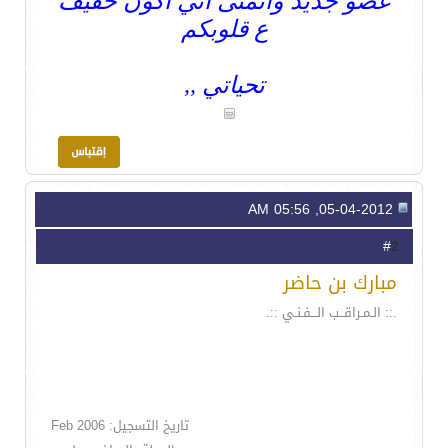
عضو جديد واتمنى اني اكون خفيف
ع قلوبكم
تحياتي ,,
05-04-2012, 05:56 AM
2
#
مبارك بن حاضر
.:: الـمـراقــب الـــفـنـي ::.
تاريخ التسجيل: Feb 2006