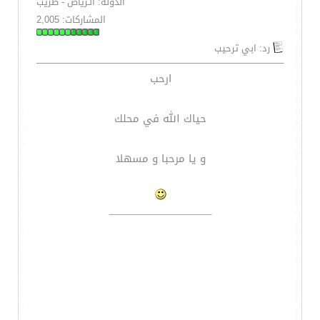
الدولة: الـرياض - طريب
المشاركات: 2,005
رد: ابي ترحيب
ارحب
حياك الله في محلك
و يا مرحبا و مسهلا
__________________