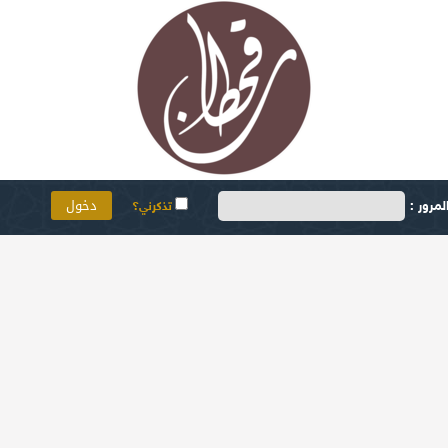
مرور :
تذكرني؟