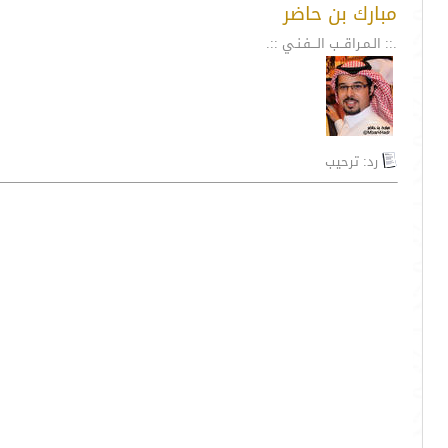
مبارك بن حاضر
.:: الـمـراقــب الـــفـنـي ::.
رد: ترحيب