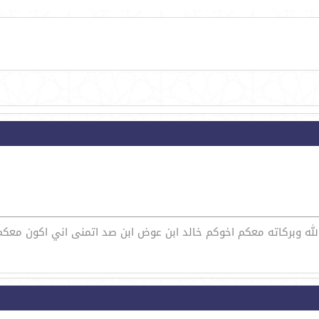
الله وبركاته معكم اخوكم خالد ابن عوض ابن صد اتمنى اني اكون مع