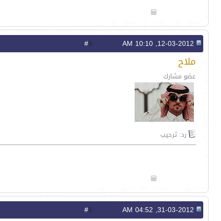
5
#
12-03-2012, 10:10 AM
ملاح
عضو مشارك
رد: ترحيب
6
#
31-03-2012, 04:52 AM