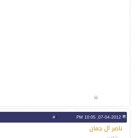
7
#
07-04-2012, 10:05 PM
ناصر آل جمان
..::شاعـر::..