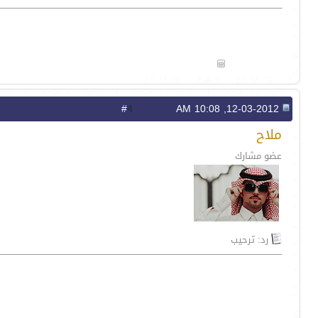
4
#
12-03-2012, 10:08 AM
ملاح
عضو مشارك
رد: ترحيب