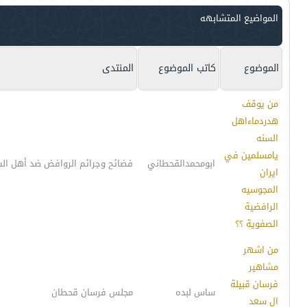
المواضيع المتشابهه
الموضوع
كاتب الموضوع
المنتدى
من يوقف
هدردماءاهل
السنه
يامسلمين في
ابومحمدالقحطاني
فضائح وجرائم الروافض ضد أهل ال
ايران
المجوسيه
الرافضية
الصفوية ؟؟
من اشهر
مشاهير
فرسان قبيلة
ساس لبده
مجلس فرسان قحطان
ال سعد