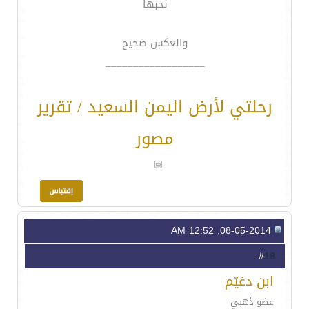
نحبها
والعكس صحيح
__________________
رحلتي لأرض اليمن السعيد / تقرير
مصور
08-05-2014, 12:52 AM
18
#
ابن دغيّم
عضو ذهبي