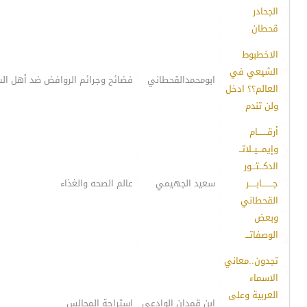
الجحادر
قحطان
الاخطبوط
الشيعي في
ابومحمدالقحطاني
فضائح وجرائم الروافض ضد أهل ال
العالم؟؟ ادخل
ولن تندم
أرقـــــــام
وإيمـــيــلاتــ
الدكـــتـــور
جــــــــابـــــر
سعيد الجهيمي
عالم الصحه والغذاء
القحطاني
وبعض
الوصفاتـــ
تجدون..معاني
الاسماء
العربية وعلى
إبن قمدان الوادعي
إستراحة المجالس