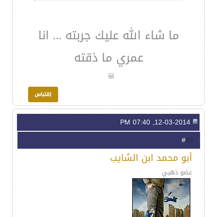
ما شاء الله عليك جربته ... انا
عمري ما ذقته
12-03-2014, 07:40 PM
15
#
أبو محمد ابن الشايب
عضو ذهبي