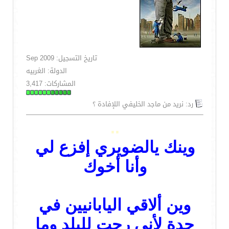
تاريخ التسجيل: Sep 2009
الدولة: الغربيه
المشاركات: 3,417
رد: نريد من ماجد الخليفي اللإفادة ؟
..
وينك يالضويري
إفزع لي
وأنا أخوك
وين ألاقي اليابانيين في
جدة لأني رحت للبلد وما