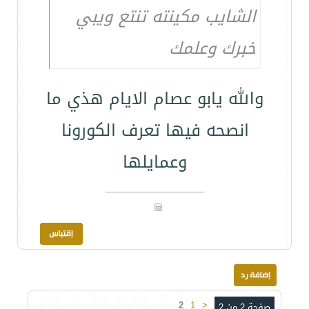
الشايب مكينته تنتع ويبي
خبرك وعلمك
والله يابو عصام الايام هذي ما
انصحه فيها تعرف الكورونا
وعمايلها
__________________
2
1
<
صفحة 2 من 2