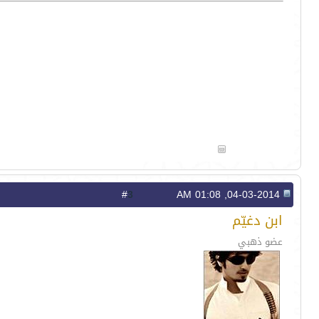
3
#
04-03-2014, 01:08 AM
ابن دغيّم
عضو ذهبي