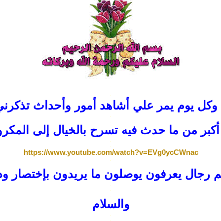
.
.
وكل يوم يمر علي أشاهد أمور وأحداث تذكرني 
.
.
د أكبر من ما حدث فيه تسرح بالخيال إلى المكر
.
.
https://www.youtube.com/watch?v=EVg0ycCWnac
.
.
م رجال يعرفون يوصلون ما يريدون بإختصار ود
.
.
.
والسلام
.
.