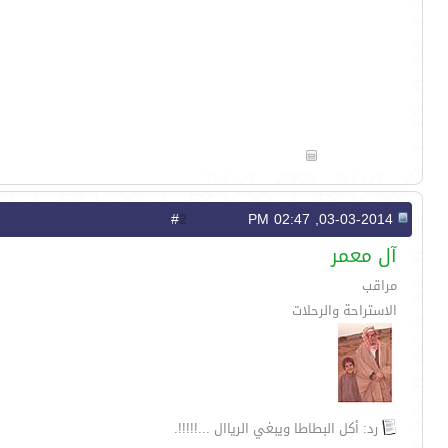
2
#
03-03-2014, 02:47 PM
آل معمر
مراقب
الاستراحة والرحلات
رد: أكل البطاطا ويبغي الرياال ...!!!!!.