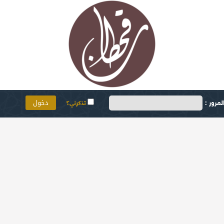
مرور :
تذكرني؟