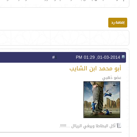
1
#
01-03-2014, 01:29 PM
أبو محمد ابن الشايب
عضو ذهبي
أكل البطاطا ويبغي الرياال ...!!!!!.