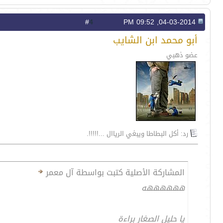
4
#
04-03-2014, 09:52 PM
أبو محمد ابن الشايب
عضو ذهبي
رد: أكل البطاطا ويبغي الرياال ...!!!!!.
المشاركة الأصلية كتبت بواسطة آل معمر
ههههههه
يا حليل الصغار براءة