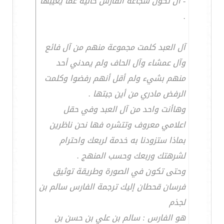
- أن تكون شجاعة الفارس خالية عما يعيبها
.
آل العبد كلمت مجموعة منهم من آل فائع
وآل عمشاء وآل الحاف ولم يمدني أحد
منهم بشيء ولم أقل أنهم رفضوا وكلمت
الرفض مادري من أين جبتها .
وهاأنت واحد من آل العبد وفي حقل
اعلامي معروف وتتشره فها نحن ناظرين
بماذا ستزودنا به خدمة لربعك واحترام
لشرهتك وربعك وحسب المنهج .
وحتى تكون في الصورة وطريقة توثيق
فرسان قحطان إليك ترجمة الفارس سالم بن
لجذم
هو الفارس : سالم بن علي بن حسن بن