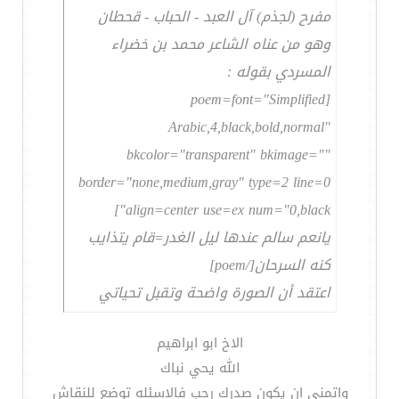
مفرح (لجذم) آل العبد - الحباب - قحطان
وهو من عناه الشاعر محمد بن خضراء
المسردي بقوله :
[poem=font="Simplified
Arabic,4,black,bold,normal"
bkcolor="transparent" bkimage=""
border="none,medium,gray" type=2 line=0
align=center use=ex num="0,black"]
يانعم سالم عندها ليل الغدر=قام يتذايب
كنه السرحان[/poem]
اعتقد أن الصورة واضحة وتقبل تحياتي
الاخ ابو ابراهيم
الله يحي نباك
واتمنى ان يكون صدرك رحب فالاسئله توضع للنقاش