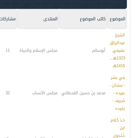
الموضوع
كاتب الموضوع
المنتدى
مشاركات
الشيخ
عبدالرزاق
عفيفي
أبوسالم
مجلس الإسلام والحياة
11
1323هـ ــ
1415هـ
بني بشر
- سنحان -
عبيده -
محمد بن حسين القحطاني
مجلس الأنساب
32
شريف -
رفيده
خـذ كـلام
ابن
خـلـدون