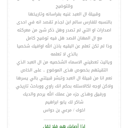
وللتوضيح
وقبيلة ال العبد غنيه بفراسانه وتاريخها
بالنسبه للفارس سالم ابن لجذم تقصد انه في احدى
اصدارات او التي لم تصدر وهل ذكر شئ من معركته
مع ال المهان اقصد هل فيه توضيح كامل
وذا لم تكن تعلم عن البقيه باذن الله اوافيك شخصيا
بالذي لا تعلمه
وياليت تعطيني الاسماء الشخصيه من ال العبد الذي
التقيتهم بخصوص هذى الموضوع .. على الخاص
نعم انا من قبيلة ال العبد وتبشر قبيلتي بالي يسرها
ولاكن اوجه لكالاسئله بحكم انك راوي ووباحث تاريخي
ورفيق وهذى جزء من عملك الله يرحم والديك
شاكر لك يابو ابراهيم
اخوك / مرعي بن دواس
__________________
إذا أصابك هم فلا تقل