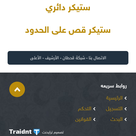
ستيكر دائري
ستيكر قص على الحدود
الاتصال بنا
-
شبكة قحطان
-
الأرشيف
-
الأعلى
روابط سريعه
الرئيسية
التسجيل
التحكم
البحث
القوانين