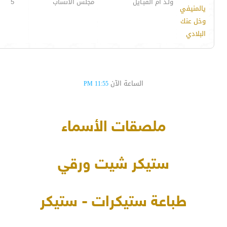
ولـد ام القبـايل
مجلس الأنساب
5
يالمنيفي
وخل عنك
البلادي
الساعة الآن
11:55 PM
ملصقات الأسماء
ستيكر شيت ورقي
طباعة ستيكرات - ستيكر