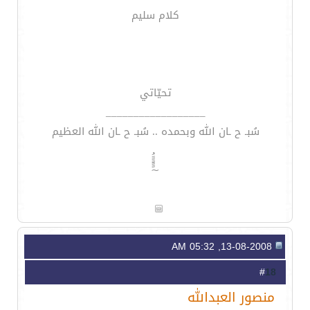
كلام سليم
تحيّاتي
__________________
سُبـ ح ـان الله وبحمده .. سُبـ ح ـان الله العظيم
~ًًًَََُ
13-08-2008, 05:32 AM
18
#
منصور العبدالله