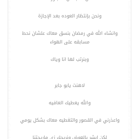
ونحن بإنتظار العوده بعد الإجازة
وانشاء الله في رمضان بنسق معاك علشان نحط
مسابقه على الهواء
وبنرتب لها انا وياك
لاهنت يابو جابر
والله يعطيك العافيه
واعذرني في القصور والتغطيه معاك بشكل يومي
لكن ابشر بالعوض ونريحك زي ماريحتنا