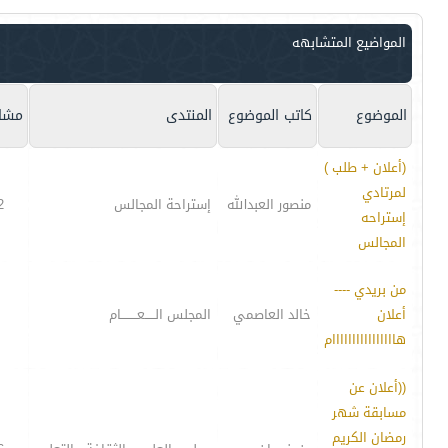
المواضيع المتشابهه
الموضوع
كاتب الموضوع
المنتدى
مشار
(أعلان + طلب )
لمرتادي
منصور العبدالله
إستراحة المجالس
2
إستراحه
المجالس
من بريدي ----
أعلان
خالد العاصمي
المجلس الـــــعــــــــام
هاااااااااااااااام
((أعلان عن
مسابقة شهر
رمضان الكريم