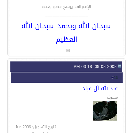
الإعترااف يرشح عضو بعده
__________________
سبحان الله وبحمد سبحان الله
العظيم
09-08-2008, 03:18 PM
15
#
عبدالله آل عباد
مشرف
تاريخ التسجيل: Jun 2006