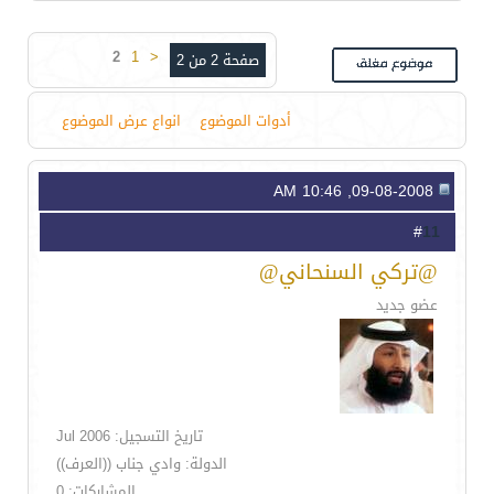
2
1
<
صفحة 2 من 2
أدوات الموضوع
انواع عرض الموضوع
09-08-2008, 10:46 AM
11
#
@تركي السنحاني@
عضو جديد
تاريخ التسجيل: Jul 2006
الدولة: وادي جناب ((العرف))
المشاركات: 0