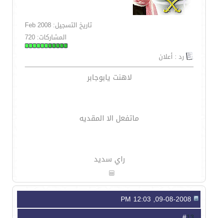
تاريخ التسجيل: Feb 2008
المشاركات: 720
رد : أعلان
لاهنت يابوجابر
ماتفعل الا المقديه
راي سديد
09-08-2008, 12:03 PM
13
#