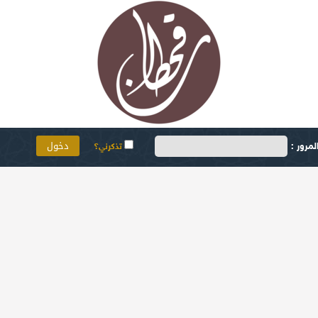
مرور :
تذكرني؟