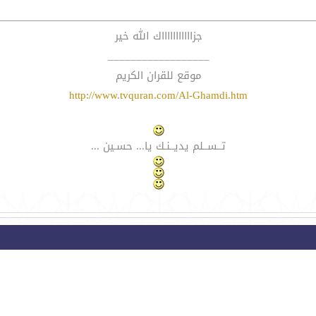
جزاااااااااااك الله خير
__________________
موقع للقران الكريم
http://www.tvquran.com/Al-Ghamdi.htm
تــســلم يديــنـك يا... حسـين ...