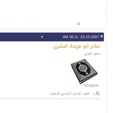
22
#
23-10-2007, 06:11 AM
صالح ابو مريحة البشري
عضو ذهبي
رد : الثوب الجديد لكرسي التعارف