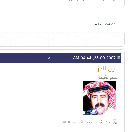
21
#
23-09-2007, 04:44 AM
عين الحر
عضو نشيط
رد : الثوب الجديد لكرسي التعارف