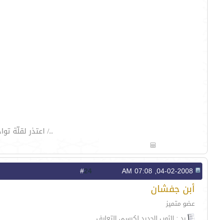
../ اعتذر لقلّة 
24
#
04-02-2008, 07:08 AM
أبن جفشان
عضو متميز
رد : الثوب الجديد لكرسي التعارف