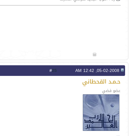
25
#
05-02-2008, 12:42 AM
حـمـد القحطاني
عضو فضي