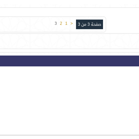
3
2
1
<
صفحة 3 من 3