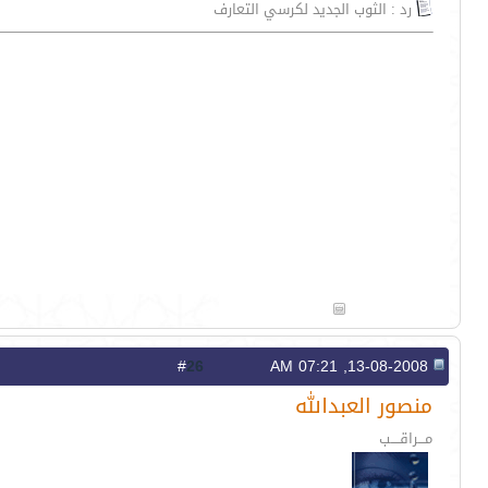
رد : الثوب الجديد لكرسي التعارف
26
#
13-08-2008, 07:21 AM
منصور العبدالله
مـــراقــــب