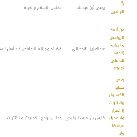
برُّ
يحيى أبن عبدالله
مجلس الإسلام والحياة
الوالدين
من أئمة
الروافض
و اخباره
عبدالعزيز القحطاني.
فضائح وجرائم الروافض ضد أهل الس
(الحمد
لله على
نعم
بعض
خفايا
الكمبيوتر
والانترنت
{{ اسرار
ولا عمرك
فارس بن هيف الرفيدي
مجلس برامج الكمبيوتر و الأنترنت
عرفتها
ولا