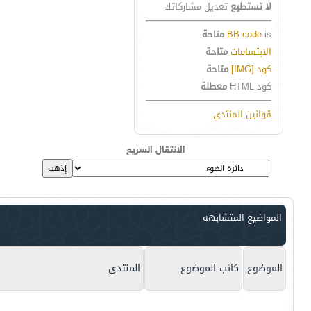
لا تستطيع
تعديل مشاركاتك
is
BB code
متاحة
الابتسامات
متاحة
كود [IMG]
متاحة
كود HTML
معطلة
قوانين المنتدى
الانتقال السريع
المواضيع المتشابهه
الموضوع
كاتب الموضوع
المنتدى