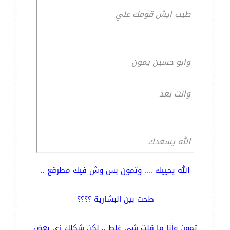
طيب ايش قومك علي
وابو حسين يمون
وانت بعد
الله يسعدك
الله يحييك .... وتمون بس وش فيك مطرقع ..
طحت بين البشارية ؟؟؟؟
تمون وأنا ما قلت شي غلط .. لكن شكلك زي بعض