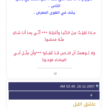
الناس ..
يشك في الهوى المعرض ..
مــاذا لَقِيْــتُ مِـنَ الدُنْيـا وأَعْجَبُـهُ *** أَنِّــي بِمـا أَنـا شـاكٍ
مِنْـهُ مَحسُـودُ
وَلا تَــوهمتُ أَن النــاس قَـدْ فُقِـدُوا ***وأًن مِثْــلَ أَبــي
البيضـاءِ مَوجــودُ
__________________
16-11-2007, 02:48 AM
52
#
عاشق الليل