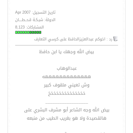
تاريخ التسجيل: Apr 2007
الدولة: شبـكـة قـحــطـــــان
المشاركات: 8,123
رد : اخوكم عبدالعزيزالحافظ على كرسي التعارف
بيض الله وجهك يا ابن حافظ
عبدالوهاب
هههههههههههههه
وش تعيني ملقوف كبير
خخخخخخخخخخخخخخ
__________________
بيض الله وجه الشاعر أبو مشرف البشري على
هالقصيدة ولا هو بغريب الطيب من منبعه