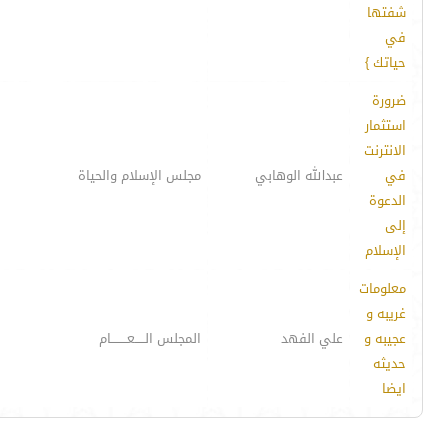
شفتها
في
حياتك }
ضرورة
استثمار
الانترنت
في
عبدالله الوهابي
مجلس الإسلام والحياة
الدعوة
إلى
الإسلام
معلومات
غريبه و
عجيبه و
علي الفهد
المجلس الـــــعــــــــام
حديثه
ايضا