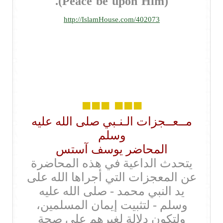
(Peace be upon Him).
http://IslamHouse.com/402073
■■■
■■■
مــعــجزات الـنـبي صلى الله عليه
وسلم
المحاضر يوسف آستس
يتحدث الداعية في هذه المحاضرة
عن المعجزات التي أجراها الله على
يد النبي محمد - صلى الله عليه
وسلم - لتثبيت إيمان المسلمين،
ولتكون دلالة لغيرهم على صحة