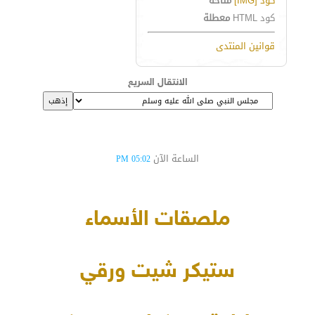
كود [IMG]
متاحة
كود HTML
معطلة
قوانين المنتدى
الانتقال السريع
الساعة الآن
05:02 PM
ملصقات الأسماء
ستيكر شيت ورقي