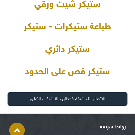
ستيكر شيت ورقي
طباعة ستيكرات - ستيكر
ستيكر دائري
ستيكر قص على الحدود
الاتصال بنا
-
شبكة قحطان
-
الأرشيف
-
الأعلى
روابط سريعه