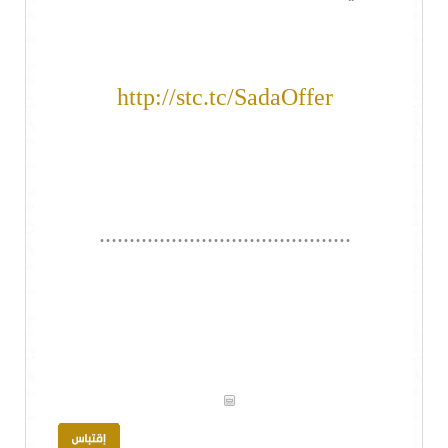
http://stc.tc/SadaOffer
..........................................