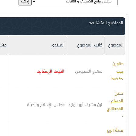
المواضيع المتشابهه
الموضوع
كاتب الموضوع
المنتدى
مشا
عناوين
يجب
سعدع السحيمي
الخيمه الرمضانيه
حفضها
حصن
المسلم -
ابن مشرف أبو الوليد
مجلس الإسلام والحياة
القحطاني
-
قصة الزير