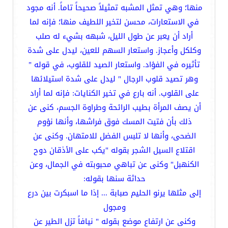
منها؛ وهي تمثل المشبه تمثيلاً صحيحاً تاماً. أنه مجود
في الاستعارات، محسن لتخير اللطيف منها؛ فإنه لما
أراد أن يعبر عن طول الليل، شبهه بشيء له صلب
وكلكل وأعجاز. واستعار السهم للعين، ليدل على شدة
تأثيره في الفؤاد. واستعار الصيد للقلوب، في قوله "
وهر تصيد قلوب الرجال " ليدل على شدة استيلائها
على القلوب. أنه بارع في تخير الكنايات: فإنه لما أراد
أن يصف المرأة بطيب الرائحة وطراوة الجسم، كنى عن
ذلك بأن فتيت المسك فوق فراشها، وأنها نؤوم
الضحى، وأنها لا تلبس الفضل للامتهان. وكنى عن
اقتلاع السيل الشجر بقوله "يكب على الأذقان دوح
الكنهبل" وكنى عن تباهي محبوبته في الجمال، وعن
حداثة سنها بقوله:
إلى مثلها يرنو الحليم صبابة ... إذا ما اسبكرت بين درع
ومجول
وكنى عن ارتفاع موضع بقوله " نيافاً تزل الطير عن