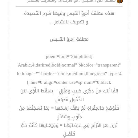
معلقة أمروء القيس.. مع شرحها.. والتعريف بالشاعر
هذه معلقة أمرؤ القيس وفيها شرح القصيدة
والتعريف بالشاعر ..
معلقة امرؤ القــيس
[poem=font="Simplified
Arabic,4,darkred,bold,normal" bkcolor="transparent"
bkimage="" border="none,medium,limegreen" type=4
line=0 align=center use=sp num="0,black"]
قِفَا نَبْكِ مِنْ ذِكْرَى حَبِيبٍ ومَنْزِلِ = بِسِقْطِ اللِّوَى بَيْنَ
الدَّخُولِ فَحَوْمَلِ
فَتُوْضِحَ فَالمِقْراةِ لَمْ يَعْفُ رَسْمُها = لِمَا نَسَجَتْهَا مِنْ
جَنُوبٍ وشَمْألِ
تَرَى بَعَرَ الأرْآمِ فِي عَرَصَاتِهَـا = وَقِيْعَـانِهَا كَأنَّهُ حَبُّ
فُلْفُــلِ