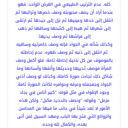
كله. عدم الترتيب الطبيعي في الغرض الواحد: فهو
عندما أراد أن يصف محبوبته وصف خصرها وترائبها ثم
انتقل إلى خدها وعينيها ثم نزل إلى جيدها ثم ارتقى
إلى شعرها ثم هبط إلى كشحها وساقها ثم ذهب
إلى فراشها ثم وصف يديها.
وكذلك شأنه في الجواد فإنه وصف خاصرتيه وساقيه
ثم انتقل إلى ذنبه ثم وصف ظهره. عدم إحاطته
بالموصوف من كل ناحية إحاطة تامة: فلو أكمل وصف
المرأة فوصف ثدييها وحديثها وأنفها وأسنانها وما
شاكل ذلك لجاءت صورة كاملة، وكذلك لو وصف أذني
الجواد وجمجمته وعرفه وحوافره لكانت الصورة تامة.
وجود الإقواء في مثل قوله: "كبير أناس في بجاد
مزمل". وقوله: "ونصف بالحديد مكبل". ولكن هذه
الأمور لا تعد شيئاً في جانب ما فيها من المحاسن
والروائع التي فتح بها الباب، ومهد السبيل لمن أتى
بعده، والكمال لله وحده.