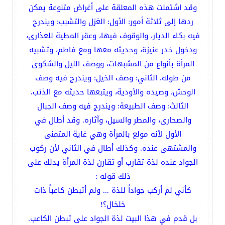
وقد اشتملت هذه المعلقة على أغراض متنوعة يمكن
ردها إلى ثلاثة أمور: الأول: الغزل والتشبب: ويندرج
فيه بكاء الديار، والوقوف فيها، وعقر المطية للعذارى،
ودخول خدر عنيزة، وحديثه معها ومع فاطم، وتشبيه
المرأة بأنواع من المشبهات، ووصف الليل والشكوى
من طوله. الثاني: وصف الخيل: ويندرج فيه وصف
الوحش، وصيده والأودية، ويتبعها حديثه مع الذئب.
الثالث: وصف الطبيعة: ويندرج فيه وصف الجبال
والصحارى، والمطر والسيل، وآثاره. وقد أطال في
الأول لأنه مولع بالمرأة وهي غاية المتمنى
والمشتهى عنده. وكذلك أطال في الثاني لأن ركوب
الجواد عنده لذة تقارب أو تقارن لذة المرأة يدلك على
ذلك قوله :
كأني لم أركب جواداً للذة ... ولم أتبطن كاعباً ذات
خلخال؟!
بل قدم في هذا البيت لذة الجواد على تبطن الكاعب.