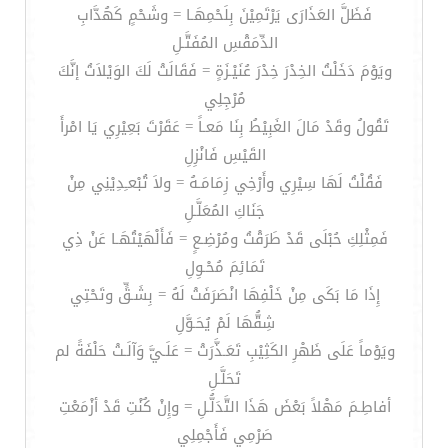
فَظَلَّ العَذَارَى يَرْتَمِيْنَ بِلَحْمِهَـا = وشَحْمٍ كَهُدَّابِ
الدِّمَقْسِ المُفَتَّـلِ
ويَوْمَ دَخَلْتُ الخِدْرَ خِدْرَ عُنَيْـزَةٍ = فَقَالَتْ لَكَ الوَيْلاَتُ إنَّكَ
مُرْجِلِي
تَقُولُ وقَدْ مَالَ الغَبِيْطُ بِنَا مَعـاً = عَقَرْتَ بَعِيْرِي يَا امْرأَ
القَيْسِ فَانْزِلِ
فَقُلْتُ لَهَا سِيْرِي وأَرْخِي زِمَامَـهُ = ولاَ تُبْعـِدِيْنِي مِنْ
جَنَاكِ المُعَلَّـلِ
فَمِثْلِكِ حُبْلَى قَدْ طَرَقْتُ ومُرْضِـعٍ = فَأَلْهَيْتُهَـا عَنْ ذِي
تَمَائِمَ مُحْـوِلِ
إِذَا مَا بَكَى مِنْ خَلْفِهَا انْصَرَفَتْ لَهُ = بِشَـقٍّ وتَحْتِي
شِقُّهَا لَمْ يُحَـوَّلِ
ويَوْماً عَلَى ظَهْرِ الكَثِيْبِ تَعَـذَّرَتْ = عَلَـيَّ وَآلَـتْ حَلْفَةً لم
تَحَلَّـلِ
أفاطِـمَ مَهْلاً بَعْضَ هَذَا التَّدَلُّـلِ = وإِنْ كُنْتِ قَدْ أزْمَعْتِ
صَرْمِي فَأَجْمِلِي