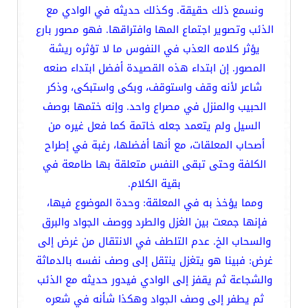
ونسمع ذلك حقيقة. وكذلك حديثه في الوادي مع
الذئب وتصوير اجتماع المها وافتراقها. فهو مصور بارع
يؤثر كلامه العذب في النفوس ما لا تؤثره ريشة
المصور. إن ابتداء هذه القصيدة أفضل ابتداء صنعه
شاعر لأنه وقف واستوقف، وبكى واستبكى، وذكر
الحبيب والمنزل في مصراع واحد. وإنه ختمها بوصف
السيل ولم يتعمد جعله خاتمة كما فعل غيره من
أصحاب المعلقات، مع أنها أفضلها، رغبة في إطراح
الكلفة وحتى تبقى النفس متعلقة بها طامعة في
بقية الكلام.
ومما يؤخذ به في المعلقة: وحدة الموضوع فيها،
فإنها جمعت بين الغزل والطرد ووصف الجواد والبرق
والسحاب الخ. عدم التلطف في الانتقال من غرض إلى
غرض: فبينا هو يتغزل ينتقل إلى وصف نفسه بالدماثة
والشجاعة ثم يقفز إلى الوادي فيدور حديثه مع الذئب
ثم يطفر إلى وصف الجواد وهكذا شأنه في شعره