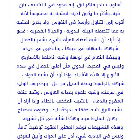
أسلوب ساحر ماهر لبق. إنه مجود في التشبيه ، بارع
فيه. وأكثر ما يكون لديه المشبه به محسوساً لأنه
أقرب إلى التناول وأرسخ في النفوس. ولا يخرج المشبه
به عما تتضمنه البيئة البدوية ، والحياة الفطرية : فهو
إذا أراد أن يشبه أعضاء المرأة بشيء يشعر بالجمال
شبهها بالمهاة في عينها ، وبالظبي في جيده
وببيضة النعام في لونها، وشبه أناملها بالأساريع،
وليس في المحيط البدوي مثل أعلى للجمال في هذه
الأنواع إلا هذه الأشياء. وإذا أراد أن يشبه الجواد ،
شبهه بالجلمود يحطه السيل من عل ، وبخذروف الوليد
في سرعته، وشبه ظهره بمداك العروس ، وشبه عنقه
المضرج بالدماء ، بالشيب المخضب بالحناء. وإذا أراد أن
يشبه البرق شبه خفقانه بحركة اليد ، وضوءه بمصباح
يهان السليط فيه. وهكذا شأنه في كل تشبيه.
وهذه التشبيهات توضح المعنى المقود توضيحاً تاماً.
وليس في البادية شيء أدل على المراد، وأبين للغرض