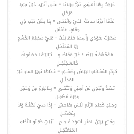
خَرَجْتُ بِهَا أَمْشِي تَجُرُّ وَرَاءَنَـا = عَلَـى أَثَرَيْنا ذَيْلَ مِرْطٍ
مُرَحَّـلِ
فَلَمَّا أجَزْنَا سَاحَةَ الحَيِّ وانْتَحَـى = بِنَا بَطْنُ خَبْتٍ ذِي
حِقَافٍ عَقَنْقَلِ
هَصَرْتُ بِفَوْدَي رَأْسِهَا فَتَمَايَلَـتْ = عَليَّ هَضِيْمَ الكَشْحِ
رَيَّا المُخَلْخَـلِ
مُهَفْهَفَـةٌ بَيْضَـاءُ غَيْرُ مُفَاضَــةٍ = تَرَائِبُهَـا مَصْقُولَةٌ
كَالسَّجَنْجَــلِ
كَبِكْرِ المُقَـانَاةِ البَيَاضَ بِصُفْــرَةٍ = غَـذَاهَا نَمِيْرُ المَاءِ غَيْرُ
المُحَلَّــلِ
تَـصُدُّ وتُبْدِي عَنْ أسِيْلٍ وَتَتَّقــِي = بِـنَاظِرَةٍ مِنْ وَحْشِ
وَجْرَةَ مُطْفِـلِ
وجِـيْدٍ كَجِيْدِ الرِّئْمِ لَيْسَ بِفَاحِـشٍ = إِذَا هِـيَ نَصَّتْـهُ وَلاَ
بِمُعَطَّــلِ
وفَـرْعٍ يَزِيْنُ المَتْنَ أسْوَدَ فَاحِــمٍ = أثِيْـثٍ كَقِـنْوِ النَّخْلَةِ
المُتَعَثْكِــلِ