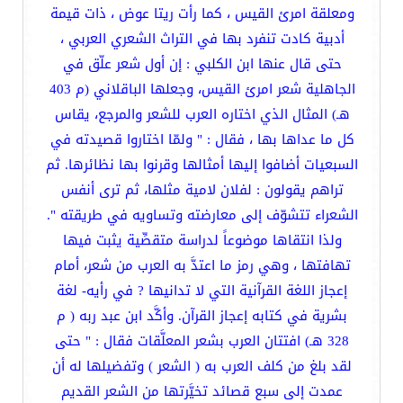
ومعلقة امرئ القيس ، كما رأت ريتا عوض ، ذات قيمة
أدبية كادت تنفرد بها في التراث الشعري العربي ،
حتى قال عنها ابن الكلبي : إن أول شعر علّق في
الجاهلية شعر امرئ القيس، وجعلها الباقلاني (م 403
هـ) المثال الذي اختاره العرب للشعر والمرجع، يقاس
كل ما عداها بها ، فقال : " ولمّا اختاروا قصيدته في
السبعيات أضافوا إليها أمثالها وقرنوا بها نظائرها. ثم
تراهم يقولون : لفلان لامية مثلها، ثم ترى أنفس
الشعراء تتشوّف إلى معارضته وتساويه في طريقته ".
ولذا انتقاها موضوعاً لدراسة متقصِّية يثبت فيها
تهافتها ، وهي رمز ما اعتدَّ به العرب من شعر، أمام
إعجاز اللغة القرآنية التي لا تدانيها ? في رأيه- لغة
بشرية في كتابه إعجاز القرآن. وأكَّد ابن عبد ربه ( م
328 هـ) افتتان العرب بشعر المعلَّقات فقال : " حتى
لقد بلغ من كلف العرب به ( الشعر ) وتفضيلها له أن
عمدت إلى سبع قصائد تخيَّرتها من الشعر القديم