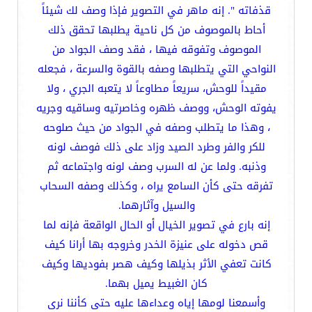
قذفاته ". إنه ماهر في التصوير فإذا وصف لك شيئاً
أحاط بالموصوف من كل ناحية يطلبها تحقق ذلك
الموصوف وتفوقه فيها ، فقد وصف الجواد من
النواحي التي يتطلبها وصفه بالقوة والسرعة ، فجعله
مقيداً للوحش، سريعاً مطاوعاً لا يتعبه الجري ، ولا
يفوته الوحش، ووصف ظهره وخاصرتيه وساقيه وجريه
، وهذا ما يتطلب وصفه في الجواد من حيث صلوحه
للكر والفر وطرد الصيد وزاد على ذلك فوصف لونه
وذنبه. ولما عن له السرب وصف لونه واجتماعه ثم
تفرقه حتى كأن السامع يراه ، وكذلك وصفه السحاب
والسيل وآثارهما.
إنه بارع في تصوير الخيال أو الحال الواقعة فإنه لما
قص دخوله على عنيزة الخدر وخروجه بها أرانا كيف
كانت تعفي الأثر بذيلها وكيف هصر بفوديها وكيف
كان الغبيط يميل بهما.
وأسمعنا لومها إياه وعداءها عليه حتى كأننا نرى