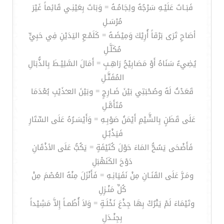
فَبَـاتَ عَلَيْـهِ سَرْجُهُ ولِجَامُـهُ = وَبَاتَ بِعَيْنِـي قَائِماً غَيْرَ
مُرْسَـلِ
أصَاحِ تَرَى بَرْقاً أُرِيْكَ وَمِيْضَـهُ = كَلَمْـعِ اليَدَيْنِ فِي حَبِيٍّ
مُكَلَّـلِ
يُضِيءُ سَنَاهُ أَوْ مَصَابِيْحُ رَاهِـبٍ = أَمَالَ السَّلِيْـطَ بِالذُّبَالِ
المُفَتَّـلِ
قَعَدْتُ لَهُ وصُحْبَتِي بَيْنَ ضَـارِجٍ = وبَيْنَ العـُذَيْبِ بُعْدَمَا
مُتَأَمَّـلِ
عَلَى قَطَنٍ بِالشَّيْمِ أَيْمَنُ صَوْبِـهِ = وَأَيْسَـرُهُ عَلَى السِّتَارِ
فَيَذْبُـلِ
فَأَضْحَى يَسُحُّ المَاءَ حَوْلَ كُتَيْفَةٍ = يَكُبُّ عَلَى الأذْقَانِ
دَوْحَ الكَنَهْبَلِ
ومَـرَّ عَلَى القَنَـانِ مِنْ نَفَيَانِـهِ = فَأَنْزَلَ مِنْهُ العُصْمَ مِنْ
كُلِّ مَنْـزِلِ
وتَيْمَاءَ لَمْ يَتْرُكْ بِهَا جِذْعَ نَخْلَـةٍ = وَلاَ أُطُمـاً إِلاَّ مَشِيْداً
بِجِنْـدَلِ