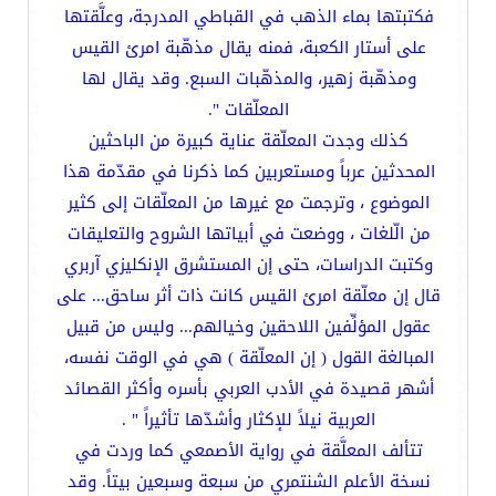
فكتبتها بماء الذهب في القباطي المدرجة، وعلَّقتها
على أستار الكعبة، فمنه يقال مذهّبة امرئ القيس
ومذهّبة زهير، والمذهّبات السبع. وقد يقال لها
المعلّقات ".
كذلك وجدت المعلّقة عناية كبيرة من الباحثين
المحدثين عرباً ومستعربين كما ذكرنا في مقدّمة هذا
الموضوع ، وترجمت مع غيرها من المعلّقات إلى كثير
من الّلغات ، ووضعت في أبياتها الشروح والتعليقات
وكتبت الدراسات، حتى إن المستشرق الإنكليزي آربري
قال إن معلّقة امرئ القيس كانت ذات أثر ساحق... على
عقول المؤلِّفين اللاحقين وخيالهم... وليس من قبيل
المبالغة القول ( إن المعلّقة ) هي في الوقت نفسه،
أشهر قصيدة في الأدب العربي بأسره وأكثر القصائد
العربية نيلاً للإكثار وأشدّها تأثيراً " .
تتألف المعلَّقة في رواية الأصمعي كما وردت في
نسخة الأعلم الشنتمري من سبعة وسبعين بيتاً. وقد