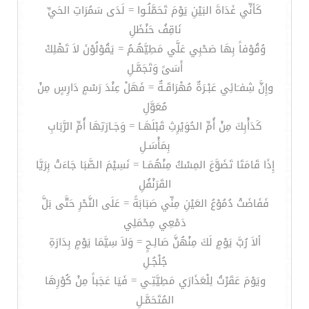
كَأنِّي غَدَاةَ البَيْنِ يَوْمَ تَحَمَّلُـوا = لَدَى سَمُرَاتِ الحَيِّ
نَاقِفُ حَنْظَلِ
وُقُوْفاً بِهَا صَحْبِي عَلَّي مَطِيَّهُـمُ = يَقُوْلُوْنَ لاَ تَهْلِكْ
أَسَىً وَتَجَمَّـلِ
وإِنَّ شِفـَائِي عَبْـرَةٌ مُهْرَاقَـةٌ = فَهَلْ عِنْدَ رَسْمٍ دَارِسٍ مِنْ
مُعَوَّلِ
كَدَأْبِكَ مِنْ أُمِّ الحُوَيْرِثِ قَبْلَهَـا = وَجَـارَتِهَا أُمِّ الرَّبَابِ
بِمَأْسَـلِ
إِذَا قَامَتَا تَضَوَّعَ المِسْكُ مِنْهُمَـا = نَسِيْمَ الصَّبَا جَاءَتْ بِرَيَّا
القَرَنْفُلِ
فَفَاضَتْ دُمُوْعُ العَيْنِ مِنِّي صَبَابَةً = عَلَى النَّحْرِ حَتَّى بَلَّ
دَمْعِي مِحْمَلِي
ألاَ رُبَّ يَوْمٍ لَكَ مِنْهُنَّ صَالِـحٍ = وَلاَ سِيَّمَا يَوْمٍ بِدَارَةِ
جُلْجُـلِ
ويَوْمَ عَقَرْتُ لِلْعَذَارَي مَطِيَّتِـي = فَيَا عَجَباً مِنْ كُوْرِهَا
المُتَحَمَّـلِ