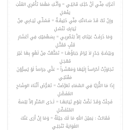
أغَـرَّكِ مِنِّـي أنَّ حُبَّـكِ قَاتِلِـي = وأنَّـكِ مَهْمَا تَأْمُرِي القَلْبَ
يَفْعَـلِ
وإِنْ تَكُ قَدْ سَـاءَتْكِ مِنِّي خَلِيقَـةٌ = فَسُلِّـي ثِيَـابِي مِنْ
ثِيَابِكِ تَنْسُـلِ
وَمَا ذَرَفَـتْ عَيْنَاكِ إلاَّ لِتَضْرِبِـي = بِسَهْمَيْكِ فِي أعْشَارِ
قَلْبٍ مُقَتَّـلِ
وبَيْضَـةِ خِدْرٍ لاَ يُرَامُ خِبَاؤُهَـا = تَمَتَّعْتُ مِنْ لَهْوٍ بِهَا غَيْرَ
مُعْجَـلِ
تَجَاوَزْتُ أحْرَاساً إِلَيْهَا وَمَعْشَـراً = عَلَّي حِرَاصاً لَوْ يُسِرُّوْنَ
مَقْتَلِـي
إِذَا مَا الثُّرَيَّا فِي السَّمَاءِ تَعَرَّضَتْ = تَعَـرُّضَ أَثْنَاءَ الوِشَاحِ
المُفَصَّـلِ
فَجِئْتُ وَقَدْ نَضَّتْ لِنَوْمٍ ثِيَابَهَـا = لَـدَى السِّتْرِ إلاَّ لِبْسَةَ
المُتَفَضِّـلِ
فَقَالـَتْ : يَمِيْنَ اللهِ مَا لَكَ حِيْلَةٌ = وَمَا إِنْ أَرَى عَنْكَ
الغَوَايَةَ تَنْجَلِـي