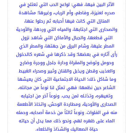
الأثر البين فيها، فهي: لواعج الحب التي تعتلج في
صدره لعنيزة، وفاطم، وأم الرباب، وغيرها؛ مشاهدة
المنازل التي كانت فيها أحبابه ثم رحلوا عنها،
والصحارى التي اجتابها، والمياه التي وردها، والأودية
التي قطعها، والجبال والأماكن التي شاهد نزول
المطر عليها، وشام البرق من جهتها، والمطر الذي
رأى آثاره في بعضها؛ وقد ذكرها في شعره كالدخول
وحومل وتوضح والمقراة ودارة جلجل ووجرة وضارج
والعذيب وقطن ويذبل والقنان وثبير وصحراء الغبيط
وما شاكل ذلك؛ الحياة الاجتماعية التي كان يعيشها
الشاعر حين نظمها: فهي تمثل لنا نوعاً من مجانته،
وتعيهره، وتذلـله لمن يحب. ونوعاً آخر من اجتيابه
الصحارى والأودية، ومطاردة الوحش، واتخاذ الأطعمة
منه في الفلوات. ونوعاً ثالثاً من خدمة أصحابه، وحمله
الماء على ظهره لهم، ونحو ذلك مما يدل أن حياته
حياة الصعاليك والشذاذ والخلعاء.