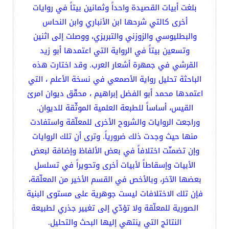
بلغت أبيات القصيدة واحداً وثمانين بيتاً في روايات
أخرى كالتي شرحها ابن الأنباري وابن النحاس
والبطليوسي والزوزني والتبريزي، ووصلت إلى اثنين
وتسعين بيتاً في الرواية التي اعتمدها أبو زيد
القرشي في جمهرة أشعار العرب. وقد اختارت هذه
الباحثة تحليل رواية الأصمعي في نسخة الأعلم ، التي
اعتمدها محمد أبو الفضل إبراهيم ، محقّق ديوان امرئ
القيس، أساساً للطبعة العلمية الموثّقة للديوان.
وراجعت الروايات والشروح الأخرى للمعلّقة واستفادت
منها حيث وجدت ذلك ضرورياً. وترى أن تلك الروايات
وإن تضمنّت اختلافاً في بعض الألفاظ وإضافة لبعض
الأبيات وإسقاطاً لأبيات أخرى وتحويراً في تسلسل
بعضها الآخر، وبالأخص في القسم الأخير من المعلّقة،
فإن تلك الاختلافات ليست جوهرية على مستوى البنية
الصورية للمعلّقة ولا تؤدّي إلى تغيير جذري لطبيعة
النتائج التي ينتهي إليها البحث والتحليل.