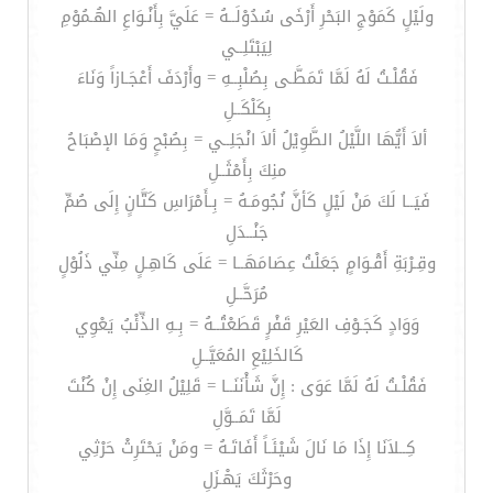
ولَيْلٍ كَمَوْجِ البَحْرِ أَرْخَى سُدُوْلَــهُ = عَلَيَّ بِأَنْـوَاعِ الهُـمُوْمِ
لِيَبْتَلِــي
فَقُلْـتُ لَهُ لَمَّا تَمَطَّـى بِصُلْبِــهِ = وأَرْدَفَ أَعْجَـازاً وَنَاءَ
بِكَلْكَــلِ
ألاَ أَيُّهَا اللَّيْلُ الطَّوِيْلُ ألاَ انْجَلِــي = بِصُبْحٍ وَمَا الإصْبَاحُ
منِكَ بِأَمْثَــلِ
فَيَــا لَكَ مَنْ لَيْلٍ كَأنَّ نُجُومَـهُ = بِـأَمْرَاسِ كَتَّانٍ إِلَى صُمِّ
جَنْــدَلِ
وقِـرْبَةِ أَقْـوَامٍ جَعَلْتُ عِصَامَهَــا = عَلَى كَاهِـلٍ مِنِّي ذَلُوْلٍ
مُرَحَّــلِ
وَوَادٍ كَجَـوْفِ العَيْرِ قَفْرٍ قَطَعْتُــهُ = بِـهِ الذِّئْبُ يَعْوِي
كَالخَلِيْعِ المُعَيَّــلِ
فَقُلْـتُ لَهُ لَمَّا عَوَى : إِنَّ شَأْنَنَــا = قَلِيْلُ الغِنَى إِنْ كُنْتَ
لَمَّا تَمَــوَّلِ
كِــلاَنَا إِذَا مَا نَالَ شَيْئَـاً أَفَاتَـهُ = ومَنْ يَحْتَرِثْ حَرْثِي
وحَرْثَكَ يَهْـزَلِ