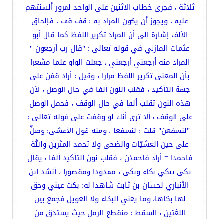
ثلاثة ، فجرى خطاب الاثنين على الواحد لمرور ألسنتهم
عليه ، ويجوز أن يكون المراد به : قف قف ، فإلحاق
الألف إشارة الى أن المراد تكرير اللفظ كما قال أبو
عثمات المازني في قوله تعالى : "قال رب أرجعون "
المراد منه أرجعني أرجعني ، جعلت الواو علما مشعرا
بأن المعنى تكرير اللفظ مرارا ، وقيل : أراد قفن على
جهة التأكيد ، فقلب النون ألفا في حال الوصل ، لأن
هذه النون تقلب ألفا في حال الوقف ، فحمل الوصل
على الوقف ، ألا ترى أنك لو وقفت على قوله تعالى :
"لنسفعن" قلت : لنسفعا . ومنه قول الأعشى: وصلِّ
على حين العشيّات والضحى ولا تحمد المثرين واللهَ
فاحمدا = أراد فاحمدَن ، فقلب نون التأكيد ألفا ، يقال
يكى يبكي بكاء وبكى ، ممدودا ومقصورا ، أنشد ابن
الأنباري لحسان بن ثابت شاهدا له: بكت عيني وحق
لها بكاها، وما يعني البكاء ولا العويل فجمع بين
اللغتين ، السقط : منقطع الرمل حيث يستدق من