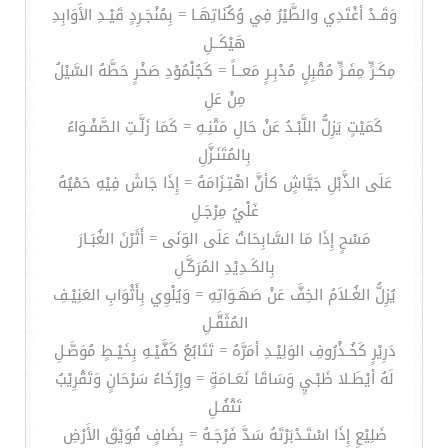
وَقَـدْ أغْتَدِي والطَّيْرُ فِي وُكُنَاتِهَـا = بِمُنْجَـرِدٍ قَيْـدِ الأَوَابِدِ
هَيْكَــلِ
مِكَـرٍّ مِفَـرٍّ مُقْبِلٍ مُدْبِـرٍ مَعــاً = كَجُلْمُوْدِ صَخْرٍ حَطَّهُ السَّيْلُ
مِنْ عَلِ
كَمَيْتٍ يَزِلُّ اللَّبْـدُ عَنْ حَالِ مَتْنِـهِ = كَمَا زَلَّـتِ الصَّفْـوَاءُ
بِالمُتَنَـزَّلِ
عَلَى الذَّبْلِ جَيَّاشٍ كأنَّ اهْتِـزَامَهُ = إِذَا جَاشَ فِيْهِ حَمْيُهُ
غَلْيُ مِرْجَـلِ
مَسْحٍ إِذَا مَا السَّابِحَاتُ عَلَى الوَنَى = أَثَرْنَ الغُبَـارَ
بِالكَـدِيْدِ المُرَكَّـلِ
يُزِلُّ الغُـلاَمُ الخِفَّ عَنْ صَهَـوَاتِهِ = وَيُلْوِي بِأَثْوَابِ العَنِيْـفِ
المُثَقَّـلِ
دَرِيْرٍ كَخُـذْرُوفِ الوَلِيْـدِ أمَرَّهُ = تَتَابُعُ كَفَّيْـهِ بِخَيْـطٍ مُوَصَّـلِ
لَهُ أيْطَـلا ظَبْـيٍ وَسَاقَا نَعَـامَةٍ = وإِرْخَاءُ سَرْحَانٍ وَتَقْرِيْبُ
تَتْفُـلِ
ضَلِيْعٍ إِذَا اسْتَـدْبَرْتَهُ سَدَّ فَرْجَـهُ = بِضَافٍ فُوَيْقَ الأَرْضِ