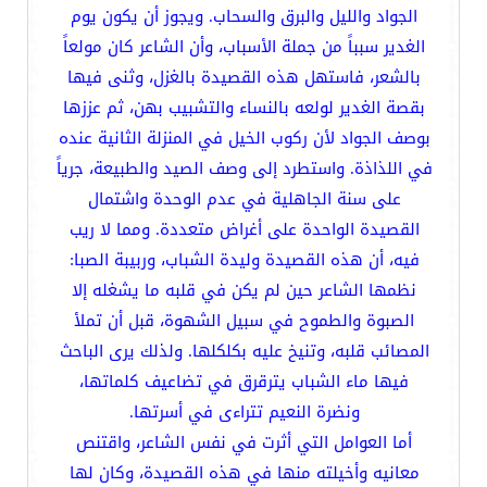
الجواد والليل والبرق والسحاب. ويجوز أن يكون يوم
الغدير سبباً من جملة الأسباب، وأن الشاعر كان مولعاً
بالشعر، فاستهل هذه القصيدة بالغزل، وثنى فيها
بقصة الغدير لولعه بالنساء والتشبيب بهن، ثم عززها
بوصف الجواد لأن ركوب الخيل في المنزلة الثانية عنده
في اللذاذة. واستطرد إلى وصف الصيد والطبيعة، جرياً
على سنة الجاهلية في عدم الوحدة واشتمال
القصيدة الواحدة على أغراض متعددة. ومما لا ريب
فيه، أن هذه القصيدة وليدة الشباب، وربيبة الصبا:
نظمها الشاعر حين لم يكن في قلبه ما يشغله إلا
الصبوة والطموح في سبيل الشهوة، قبل أن تملأ
المصائب قلبه، وتنيخ عليه بكلكلها. ولذلك يرى الباحث
فيها ماء الشباب يترقرق في تضاعيف كلماتها،
ونضرة النعيم تتراءى في أسرتها.
أما العوامل التي أثرت في نفس الشاعر، واقتنص
معانيه وأخيلته منها في هذه القصيدة، وكان لها