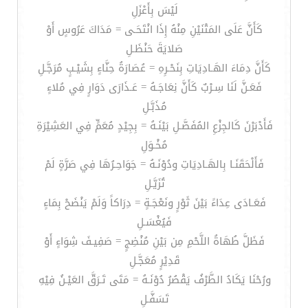
لَيْسَ بِأَعْزَلِ
كَأَنَّ عَلَى المَتْنَيْنِ مِنْهُ إِذَا انْتَحَـى = مَدَاكَ عَرُوسٍ أَوْ
صَلايَةَ حَنْظَـلِ
كَأَنَّ دِمَاءَ الهَـادِيَاتِ بِنَحْـرِهِ = عُصَارَةُ حِنَّاءٍ بِشَيْـبٍ مُرَجَّـلِ
فَعَـنَّ لَنَا سِـرْبٌ كَأَنَّ نِعَاجَـهُ = عَـذَارَى دَوَارٍ فِي مُلاءٍ
مُذَبَّـلِ
فَأَدْبَرْنَ كَالجِزْعِ المُفَصَّـلِ بَيْنَـهُ = بِجِيْدٍ مُعَمٍّ فِي العَشِيْرَةِ
مُخْـوَلِ
فَأَلْحَقَنَـا بِالهَـادِيَاتِ ودُوْنَـهُ = جَوَاحِـرُهَا فِي صَرَّةٍ لَمْ
تُزَيَّـلِ
فَعَـادَى عِدَاءً بَيْنَ ثَوْرٍ ونَعْجَـةٍ = دِرَاكاً وَلَمْ يَنْضَحْ بِمَاءٍ
فَيُغْسَـلِ
فَظَلَّ طُهَاةُ اللَّحْمِ مِن بَيْنِ مُنْضِجٍ = صَفِيـفَ شِوَاءٍ أَوْ
قَدِيْرٍ مُعَجَّـلِ
ورُحْنَا يَكَادُ الطَّرْفُ يَقْصُرُ دُوْنَـهُ = مَتَى تَـرَقَّ العَيْـنُ فِيْهِ
تَسَفَّـلِ