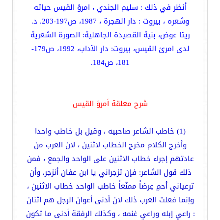
أنظر في ذلك : سليم الجندي ، امرؤ القيس حياته
وشعره ، بيروت : دار الهجرة ، 1987، ص197-203. د.
ريتا عوض، بنية القصيدة الجاهلية: الصورة الشعرية
لدى امرئ القيس، بيروت: دار الآداب، 1992، ص179-
181، ص184.
شرح معلقة أمرؤ القيس
(1) خاطب الشاعر صاحبيه ، وقيل بل خاطب واحدا
وأخرج الكلام مخرج الخطاب لاثنين ، لان العرب من
عادتهم إجراء خطاب الاثنين على الواحد والجمع ، فمن
ذلك قول الشاعر: فإن تزجراني يا ابن عفان أنزجر، وأن
ترعياني أحمِ عِرضاً ممنّعاً خاطب الواحد خطاب الاثنين ،
وإنما فعلت العرب ذلك لان أدنى أعوان الرجل هم اثنان
: راعي إبله وراعي غنمه ، وكذلك الرفقة أدنى ما تكون