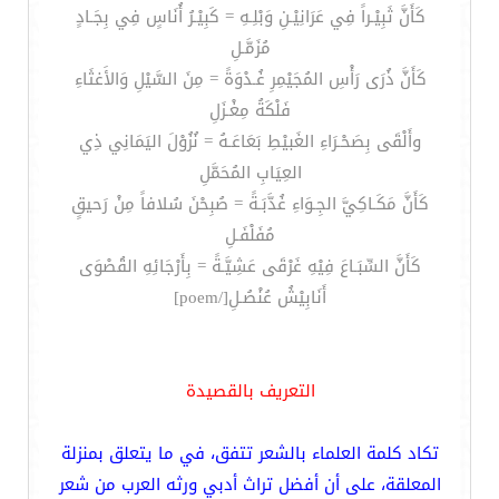
كَأَنَّ ثَبِيْـراً فِي عَرَانِيْـنِ وَبْلِـهِ = كَبِيْـرُ أُنَاسٍ فِي بِجَـادٍ
مُزَمَّـلِ
كَأَنَّ ذُرَى رَأْسِ المُجَيْمِرِ غُـدْوَةً = مِنَ السَّيْلِ وَالأَغثَاءِ
فَلْكَةُ مِغْـزَلِ
وأَلْقَى بِصَحْـرَاءِ الغَبيْطِ بَعَاعَـهُ = نُزُوْلَ اليَمَانِي ذِي
العِيَابِ المُحَمَّلِ
كَأَنَّ مَكَـاكِيَّ الجِـوَاءِ غُدَّبَـةً = صُبِحْنَ سُلافاً مِنْ رَحيقٍ
مُفَلْفَـلِ
كَأَنَّ السِّبَـاعَ فِيْهِ غَرْقَى عَشِيَّـةً = بِأَرْجَائِهِ القُصْوَى
أَنَابِيْشُ عُنْصُـلِ[/poem]
التعريف بالقصيدة
تكاد كلمة العلماء بالشعر تتفق، في ما يتعلق بمنزلة
المعلقة، على أن أفضل تراث أدبي ورثه العرب من شعر