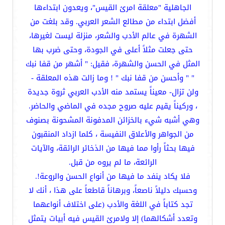
الجاهلية "معلقة امرئ القيس"، ويعدون ابتداءها
أفضل ابتداء من مطالع الشعر العربي. وقد بلغت من
الشهرة في عالم الأدب والشعر، منزلة ليست لغيرها،
حتى جعلت مثلاً أعلى في الجودة، وحتى ضرب بها
المثل في الحسن والشهرة، فقيل: " أشهر من قفا نبك
" " وأحسن من قفا نبك " ! وما زالت هذه المعلقة -
ولن تزال- معيناً يستمد منه الأدب العربي ثروة جديدة
، وركيناً يقيم عليه صروح مجده في الماضي والحاضر.
وهي أشبه شيء بالخزائن المدفونة المشحونة بصنوف
من الجواهر والأعلاق النفيسة ، كلما ازداد المنقبون
فيها بحثاً رأوا مما فيها من الذخائر الرائقة، والآيات
الرائعة، ما لم يروه من قبل.
فلا يكاد ينفد ما فيها من أنواع الحسن والروعة!.
وحسبك دليلاً ناصعاً، وبرهاناً قاطعاً على هذا ، أنك لا
تجد كتاباً في اللغة والأدب (على اختلاف أنواعهما
وتعدد أشكالهما) إلا ولامرئ القيس فيه أبيات يتمثل