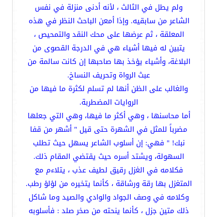
ولم يطل في الثالث ، لأنه أدنى منزلة في نفس
الشاعر من سابقيه. وإذا أمعن الباحث النظر في هذه
المعلقة ، ثم عرضها على محك النقد والتمحيص ،
يتبين له فيها أشياء هي في الدرجة القصوى من
البلاغة، وأشياء يؤخذ بها صاحبها إن كانت سالمة من
عبث الرواة وتحريف النساخ.
والغالب على الظن أنها لم تسلم لكثرة ما فيها من
الروايات المضطربة.
أما محاسنها ، وهي أكثر ما فيها، وهي التي جعلها
مضرباً للمثل في الشهرة حتى قيل " أشهر من قفا
نبك! " فهي: إن أسلوب الشاعر يسهل حيث تطلب
السهولة، ويشتد أسره حيث يقتضي المقام ذلك.
فكلامه في الغزل رقيق لطيف عذب ، يتلاءم مع
المتغزل بها رقة ورشاقة ، كأنما يتخيره من لؤلؤ رطب.
وكلامه في وصف الجواد والوادي والصيد وما شاكل
ذلك متين جزل ، كأنما ينحته من صخر صلد : فأسلوبه