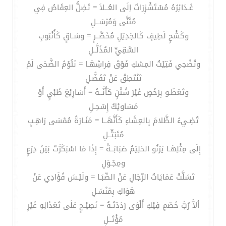
غَـدَائِرُهُ مُسْتَشْزِرَاتٌ إلَى العُــلاَ = تَضِلُّ العِقَاصُ فِي
مُثَنَّى وَمُرْسَــلِ
وكَشْحٍ لَطِيفٍ كَالجَدِيْلِ مُخَصَّــرٍ = وسَـاقٍ كَأُنْبُوبِ
السَّقِيِّ المُذَلَّــلِ
وتُضْحِي فَتِيْتُ المِسْكِ فَوْقَ فِراشِهَـا = نَئُوْمُ الضَّحَى لَمْ
تَنْتَطِقْ عَنْ تَفَضُّـلِ
وتَعْطُـو بِرَخْصٍ غَيْرَ شَثْنٍ كَأَنَّــهُ = أَسَارِيْعُ ظَبْيٍ أَوْ
مَسَاويْكُ إِسْحِـلِ
تُضِـيءُ الظَّلامَ بِالعِشَاءِ كَأَنَّهَــا = مَنَـارَةُ مُمْسَى رَاهِـبٍ
مُتَبَتِّــلِ
إِلَى مِثْلِهَـا يَرْنُو الحَلِيْمُ صَبَابَــةً = إِذَا مَا اسْبَكَرَّتْ بَيْنَ دِرْعٍ
ومِجْـوَلِ
تَسَلَّتْ عَمَايَاتُ الرِّجَالِ عَنْ الصِّبَـا = ولَيْـسَ فُؤَادِي عَنْ
هَوَاكِ بِمُنْسَـلِ
ألاَّ رُبَّ خَصْمٍ فِيْكِ أَلْوَى رَدَدْتُـهُ = نَصِيْـحٍ عَلَى تَعْذَالِهِ غَيْرِ
مُؤْتَــلِ