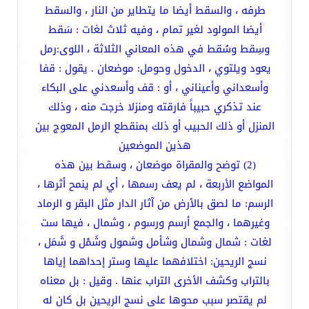
طرفه ، والسقط أيضا ما يتطاير من النار ، والسقط
أيضا المولود لغير تمام ، وفيه ثلاث لغات : سَقط
وسِقط وسُقط في هذه المعاني الثلاثة ، اللوى:رمل
يعود ويلتوي ، الدخول وحومل: موضعان . يقول : قفا
وأسعداني وأعيناني ، أو : قف وأسعدني على البكاء
عند تذكري حبيباً فارقته ومنزلا خرجت منه ، وذلك
المنزل أو ذلك الحبيب أو ذلك بمنقطع الرمل المعوج بين
هذين الموضعين
(2) توضح والمقراة موضعان ، وسقط بين هذه
المواضع الأربعة ، لم يعف رسمها ، أي لم ينمح أثرها ،
الرسم: ما لصق بالأرض من آثار الدار مثل البقر و الرماد
وغيرهما ، والجمع أرسم ورسوم ، وشمال ، فيها ست
لغات : شمال وشمال وشأمل وشمول وشَمْل و شَمَل ،
نسج الريحين: اختلافهما عليها وستر إحداهما إياها
بالتراب وكشف الأخرى التراب عنها . وقيل : بل معناه
لم يقتصر سبب محوها على نسج الريحين بل كان له