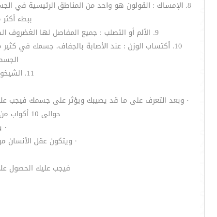
8. الإمساك : القولون هو واحد من المناطق الرئيسية في الج
ببطء أكثر 
9. الألم أو التصلب : جميع المفاصل لها الغضروف الحشو الذي يتكون أساسا من الماء، عند جفاف الجسم. تضعف الغضروف مما يترتب عليها بطيء الحركة و الألم وعدم الراحة
10. أكتساب الوزن : عند الأصابة بالجفاف. جسمك في كثير
الجسم 
11. الشيخوخة المبكرة : عندما تتجفف أجهزة الجسم. يبدأ الجلد فى التجعد ويذبل قبل الأوان
حوالى 10 أكواب من الماء يوميا ببساطة من خلال عمليات التنفس والتعرق واخراجات السموم مثل البول والبراز
· 
· ويتكون عقل الأنسان من 75% مياه وعضلات الأنسان تحتوى على 75% ايضا والعظم يحتوى على 22% والدم 
فيجب عليك الحصول على