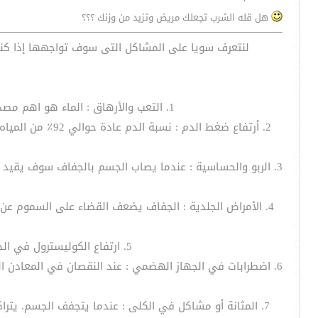
هل قله الشرب تجعلك مريض وتزيد من وزنك ؟؟؟
لنتعرف سويا على المشاكل التى سوف تواجهها إذا كنت قليل الشرب
1. التعب والأرهاق : الماء هو اهم مصدر من مصادر الطاقة للجسم . يسبب الجفاف النشاط الأنزيمى فى الجسم مما ينتج عنه حالات التعب والأرهاق
2. أرتفاع ضغط 
3. الربو والحساسية : عندما يصاب الجسم بالجفاف سوف يقيد 
4. الأمراض الجلدية : الجفاف يضعف القضاء على السموم عن 
5. ارتفاع الكوليسترول في الدم : عندما يكون الجسم بالجفاف فإنه سوف ينتج المزيد من الكولسترول لمنع فقدان الماء من خلايا
6. اضطرابات في الجهاز الهضمي : عند النقصان في المعادن ا
7. المثانة أو مشاكل في الكلى : عندما يتجفف الجسم. يتراكم السموم والنفايات الحمضية يخلق بيئة حيث تزدهر البكتيريا الناتجة في المثانة والكلى لتكون أكثر عرضة لالتهاب العدوى والألم