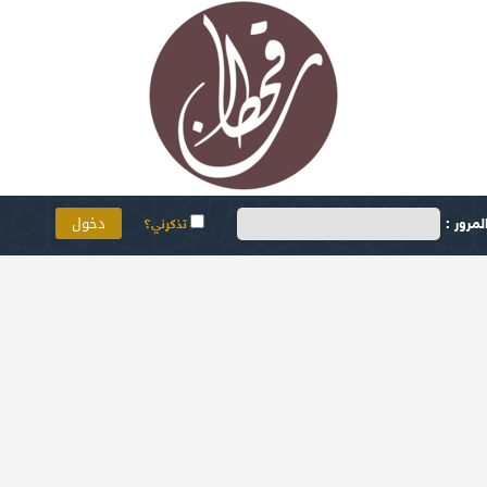
مرور :
تذكرني؟