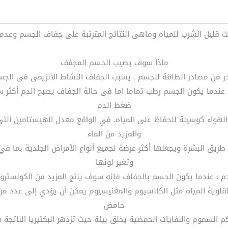
 للمياه وماهى النتائج المترتبة على جفاف الجسم وعدم الالتزام بالشرب على الأق
ماذا سوف يصيب الجسم المجفف
الدم : نسبة الدم عادة حوالي 92٪ من المياه عندما يكون الجسم رطب تماما اما فى حالة الج
ضغط الدم
الهواء كوسيلة للحفاظ على المياه. في الواقع معدل الهيستامين الت
والمزيد من الماء
طريق البشرة ويجعلها أكثر عرضة لجميع أنواع الأمراض الجلدية بما في
وتغير لونها
لقلوية المياه مثل الكالسيوم والمغنيسيوم يمكن أن يؤدي إلى عدد م
حامض