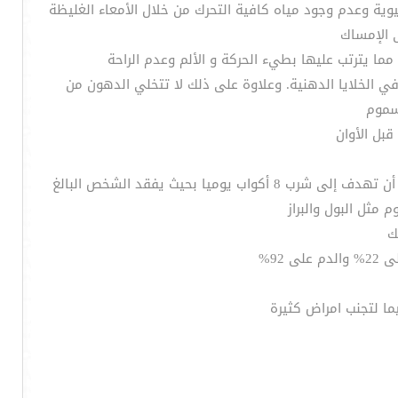
وية وعدم وجود مياه كافية التحرك من خلال الأمعاء الغليظة
ى الإمساك
في الخلايا الدهنية. وعلاوة على ذلك لا تتخلي الدهون من
لسموم
· وبعد التعرف على ما قد يصيبك ويؤثر على جسمك فيجب عليك معرفة ان جسم الأنسان يتكون من 75 % مياه ففى المتوسط يجب أن تهدف إلى شرب 8 أكواب يوميا بحيث يفقد الشخص البالغ
ك
ا لتجنب امراض كثيرة