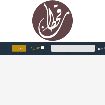
مرور :
تذكرني؟