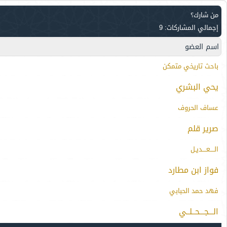
من شارك؟
إجمالي المشاركات: 9
اسم العضو
باحث تاريخي متمكن
يحي البشري
عساف الحروف
صرير قلم
الــــعــــديـل
فواز ابن مطارد
فهد حمد الحبابي
الـــجـــحــلــي