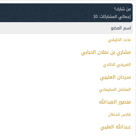
من شارك؟
إجمالي المشاركات: 10
اسم العضو
ماجد الخليفي
مشاري بن نملان الحبابي
العريفي الخالدي
سرحان العتيبي
المناضل السليماني
منصور العبدالله
فارس قحطان
عـبدالله العليي