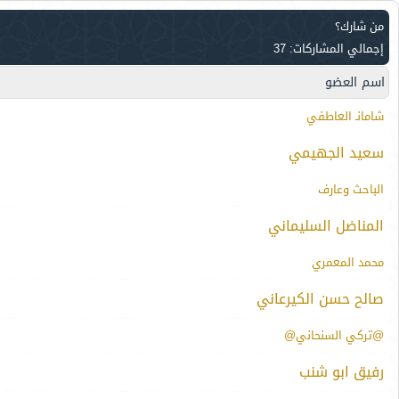
من شارك؟
إجمالي المشاركات: 37
اسم العضو
شامانـ العاطفي
سعيد الجهيمي
الباحث وعارف
المناضل السليماني
محمد المعمري
صالح حسن الكيرعاني
@تركي السنحاني@
رفيق ابو شنب