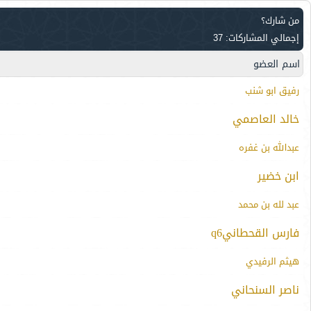
من شارك؟
إجمالي المشاركات: 37
اسم العضو
رفيق ابو شنب
خالد العاصمي
عبدالله بن غفره
ابن خضير
عبد لله بن محمد
فارس القحطانيq6
هيثم الرفيدي
ناصر السنحاني