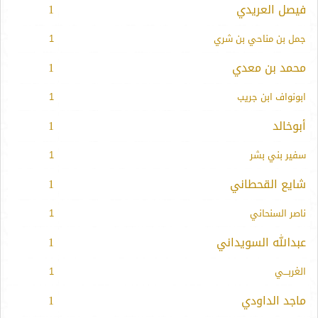
فيصل العريدي
1
جمل بن مناحي بن شري
1
محمد بن معدي
1
ابونواف ابن جريب
1
أبوخالد
1
سفير بني بشر
1
شايع القحطاني
1
ناصر السنحاني
1
عبدالله السويداني
1
الغربـــي
1
ماجد الداودي
1