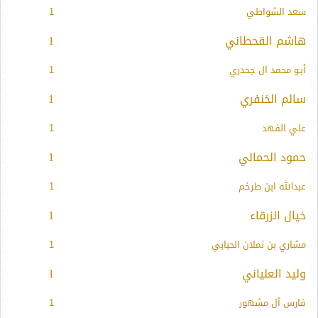
سعد الشواطي
1
هاشم القحطاني
1
أبـو محمد ال جحدري
1
سالم الخنفري
1
علي الفهد
1
حمود الحمالي
1
عبدالله ابن طرخم
1
خيال الزرقاء
1
مشاري بن نملان الحبابي
1
وليد العلياني
1
فارس آل مشهور
1