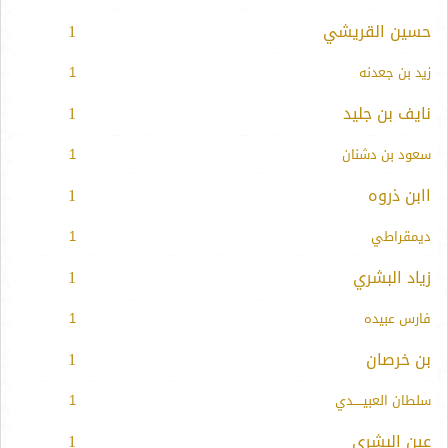
حسين القريشي
1
زيد بن جعدنه
1
نايف بن جليد
1
سعود بن دشنان
1
اابن ذروه
1
ديمقراطي
1
زياد البشري
1
فارس عبيده
1
بن خرصان
1
سلطان العبيـــــدي
1
عين البشري
1