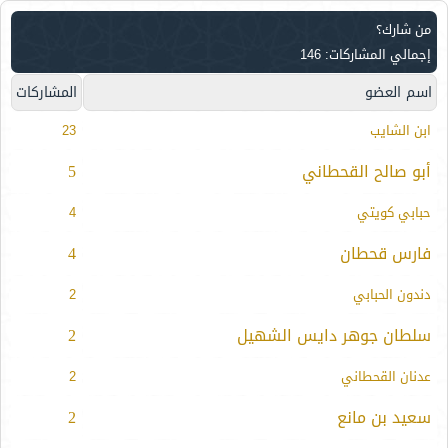
من شارك؟
إجمالي المشاركات: 146
اسم العضو
المشاركات
ابن الشايب
23
أبو صالح القحطاني
5
حبابي كويتي
4
فارس قحطان
4
دندون الحبابي
2
سلطان جوهر دايس الشهيل
2
عدنان القحطاني
2
سعيد بن مانع
2