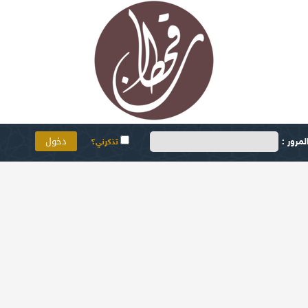
مرور :
تذكرني؟