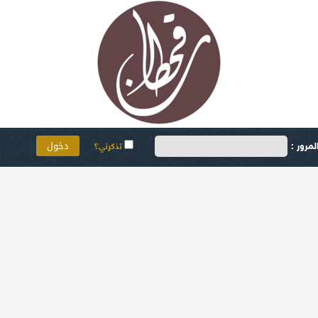
مرور :
تذكرني؟