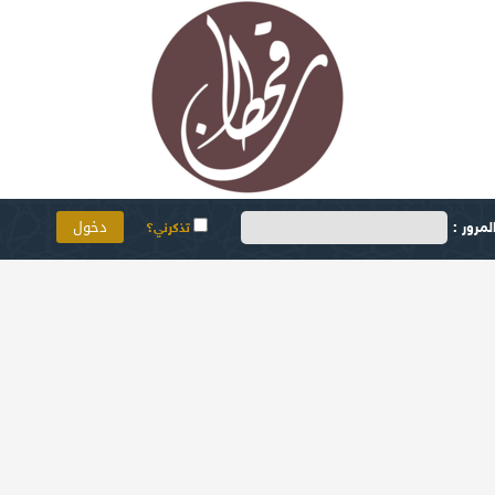
مرور :
تذكرني؟