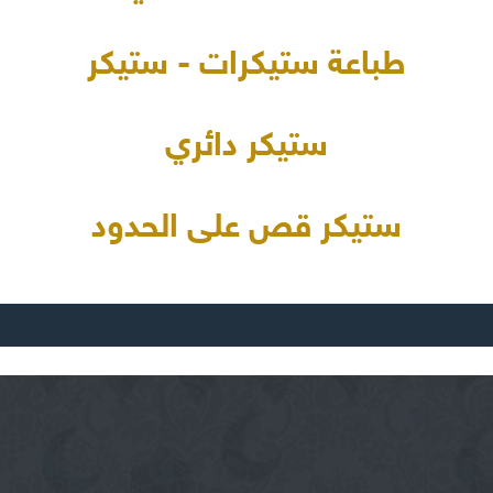
طباعة ستيكرات - ستيكر
ستيكر دائري
ستيكر قص على الحدود