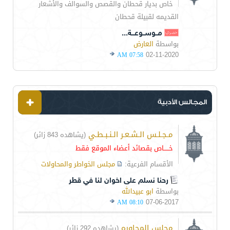
خاص بديار قحطان والقصص والسوالف والأشعار
القديمه لقبيلة قحطان
مــوســوعـــة...
بواسطة
العارض
02-11-2020
07:58 AM
المجالس الأدبية
مـجـلـس الـشـعـر الـنـبـطـي
(يشاهده 843 زائر)
خـــــاص بقصائد أعضاء الموقع فقط
الأقسام الفرعية:
مجلس الخواطر والمحاولات
رحنا نسلم على اخوان لنا في قطر
بواسطة
ابو عبيدالله
07-06-2017
08:10 AM
مجلس المحاوره
(يشاهده 292 زائر)