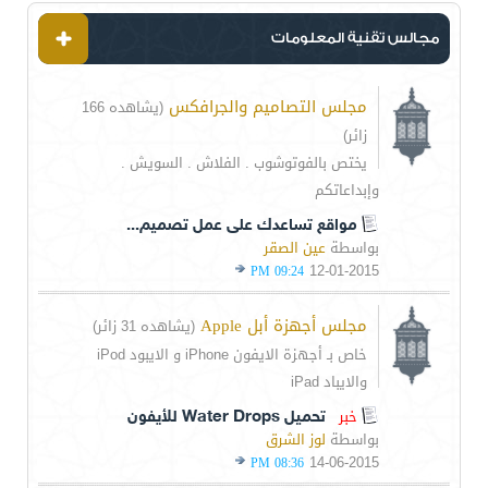
مجالس تقنية المعلومات
مجلس التصاميم والجرافكس
(يشاهده 166
زائر)
يختص بالفوتوشوب . الفلاش . السويش .
وإبداعاتكم
مواقع تساعدك على عمل تصميم...
بواسطة
عين الصقر
12-01-2015
09:24 PM
مجلس أجهزة أبل Apple
(يشاهده 31 زائر)
خاص بـ أجهزة الايفون iPhone و الايبود iPod
والايباد iPad
خبر
تحميل Water Drops للأيفون
بواسطة
لوز الشرق
14-06-2015
08:36 PM