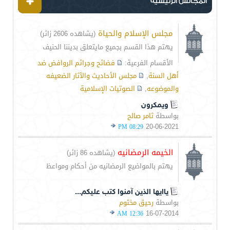
المجالس الرئيسية
مجلس الإسلام والحياة
(يشاهده 2606 زائر)
يهتم هذا القسم بجميع مايتعلق بديننا الحنيف
الأقسام الفرعية:
فضائح وجرائم الروافض ضد
أهل السنة
,
مجلس الأحاديث والآثار الضعيفه
والموضوعه
,
الصوتيات الإسلامية
ويمكرون
بواسطة
ثامر صالح
20-06-2021
08:29 PM
الخيمه الرمضانيه
(يشاهده 86 زائر)
يهتم بالمواضيع الرمضانيه من أحكام ومواعظ
ياايها الذين آمنوا كتب عليكم...
بواسطة
رحيق مختوم
16-07-2014
12:36 AM