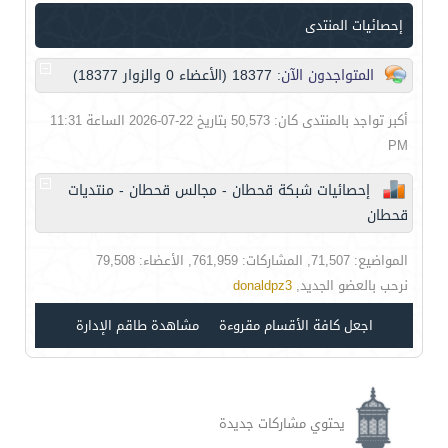
إحصائيات المنتدى
المتواجدون الآن
: 18377 (الأعضاء 0 والزوار 18377)
أكبر تواجد بالمنتدى كان: 50,573 بتاريخ 22-07-2026 الساعة 11:31
PM
إحصائيات شبكة قحطان - مجالس قحطان - منتديات
قحطان
المواضيع: 71,507, المشاركات: 761,959, الأعضاء: 79,508
نرحب بالعضو الجديد,
donaldpz3
اجعل كافة الأقسام مقروءة
مشاهدة طاقم الإدارة
يحتوي مشاركات جديدة