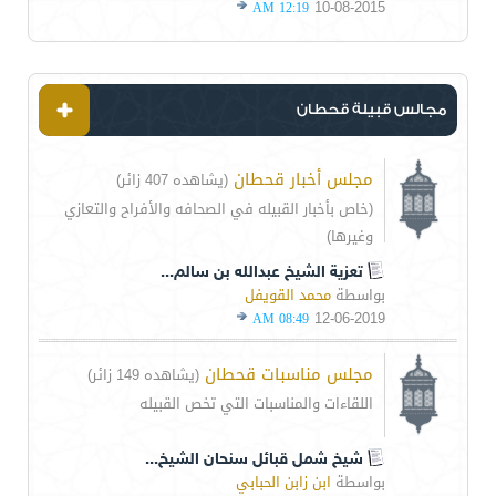
10-08-2015
12:19 AM
مجالس قبيلة قحطان
مجلس أخبار قحطان
(يشاهده 407 زائر)
(خاص بأخبار القبيله في الصحافه والأفراح والتعازي
وغيرها)
تعزية الشيخ عبدالله بن سالم...
بواسطة
محمد القويفل
12-06-2019
08:49 AM
مجلس مناسبات قحطان
(يشاهده 149 زائر)
اللقاءات والمناسبات التي تخص القبيله
شيخ شمل قبائل سنحان الشيخ...
بواسطة
ابن زابن الحبابي