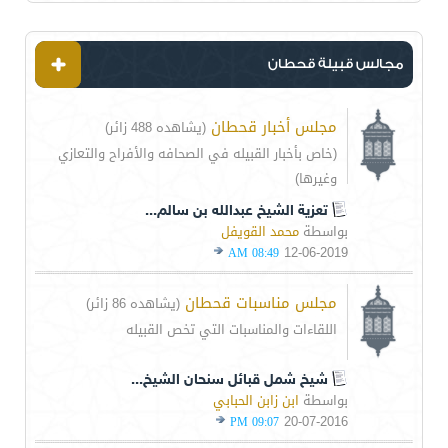
مجالس قبيلة قحطان
مجلس أخبار قحطان
(يشاهده 488 زائر)
(خاص بأخبار القبيله في الصحافه والأفراح والتعازي
وغيرها)
تعزية الشيخ عبدالله بن سالم...
بواسطة
محمد القويفل
12-06-2019
08:49 AM
مجلس مناسبات قحطان
(يشاهده 86 زائر)
اللقاءات والمناسبات التي تخص القبيله
شيخ شمل قبائل سنحان الشيخ...
بواسطة
ابن زابن الحبابي
20-07-2016
09:07 PM