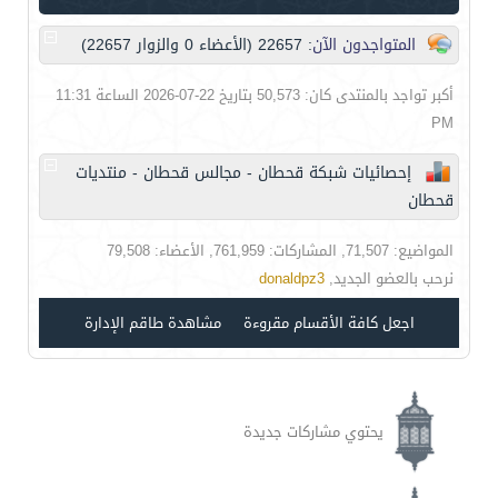
المتواجدون الآن
: 22657 (الأعضاء 0 والزوار 22657)
أكبر تواجد بالمنتدى كان: 50,573 بتاريخ 22-07-2026 الساعة 11:31
PM
إحصائيات شبكة قحطان - مجالس قحطان - منتديات
قحطان
المواضيع: 71,507, المشاركات: 761,959, الأعضاء: 79,508
نرحب بالعضو الجديد,
donaldpz3
اجعل كافة الأقسام مقروءة
مشاهدة طاقم الإدارة
يحتوي مشاركات جديدة