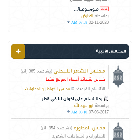
مــوســوعـــة...
بواسطة
العارض
02-11-2020
07:58 AM
المجالس الأدبية
مـجـلـس الـشـعـر الـنـبـطـي
(يشاهده 385 زائر)
خـــــاص بقصائد أعضاء الموقع فقط
الأقسام الفرعية:
مجلس الخواطر والمحاولات
رحنا نسلم على اخوان لنا في قطر
بواسطة
ابو عبيدالله
07-06-2017
08:10 AM
مجلس المحاوره
(يشاهده 354 زائر)
للمحاورات والمساجلات الشعريه