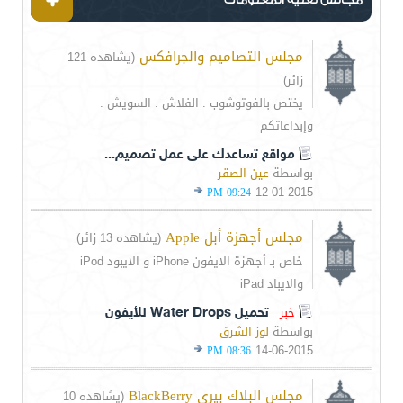
مجلس التصاميم والجرافكس
(يشاهده 121
زائر)
يختص بالفوتوشوب . الفلاش . السويش .
وإبداعاتكم
مواقع تساعدك على عمل تصميم...
بواسطة
عين الصقر
12-01-2015
09:24 PM
مجلس أجهزة أبل Apple
(يشاهده 13 زائر)
خاص بـ أجهزة الايفون iPhone و الايبود iPod
والايباد iPad
خبر
تحميل Water Drops للأيفون
بواسطة
لوز الشرق
14-06-2015
08:36 PM
مجلس البلاك بيري BlackBerry
(يشاهده 10