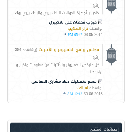
زائر)
خاص بـ أجهزة الجوالات البلاك بيري والبلاك بيري بوك
قروب قحطان على بلاكبيري
بواسطة
نزاع الطلايب
08-05-2014
05:42 PM
مجلس برامج الكمبيوتر و الأنترنت
(يشاهده 384
زائر)
كل مايخص الكمبيوتر والأنترنت من معلومات واخبار و
برامجها
سمع متصليك دعاء مشاري العفاسي
بواسطة
ام الغلا
30-06-2015
12:13 AM
إحصائيات المنتدى