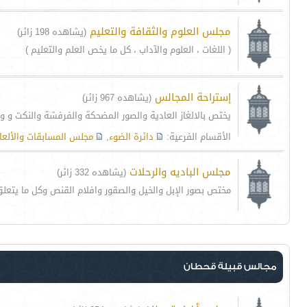
مجلس العلوم والثقافة والتعليم
(يشاهده 198 زائر)
( اللغات ، العلوم والآداب ، كل ما يخص العلم والتعليم )
إستراحة المجالس
(يشاهده 967 زائر)
يختص بالالغاز العادية والصور المضحكة والفرفشة والنكت و و
الأقسام الفرعية:
دائرة الضوء
,
مجلس المسابقات والألعا
مجلس الباديه والرحلات
(يشاهده 332 زائر)
مختص بصور الإبل والخيل والصقور وافلام القنص وكل ما يتعلق
مجالس قبيلة قحطان