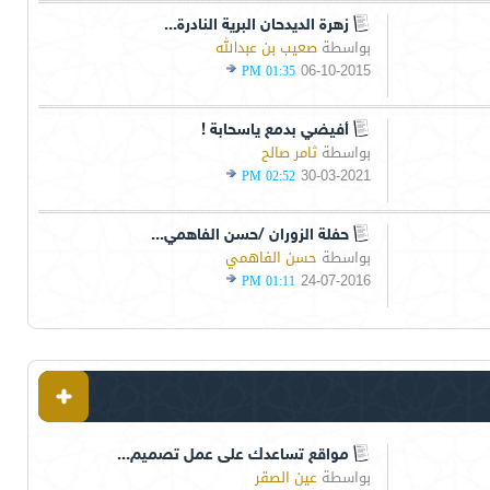
زهرة الديدحان البرية النادرة...
بواسطة
صعيب بن عبدالله
06-10-2015
01:35 PM
أفيضي بدمع ياسحابة !
بواسطة
ثامر صالح
30-03-2021
02:52 PM
حفلة الزوران /حسن الفاهمي...
بواسطة
حسن الفاهمي
24-07-2016
01:11 PM
مواقع تساعدك على عمل تصميم...
بواسطة
عين الصقر