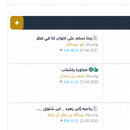
رحنا نسلم على اخوان لنا في قطر
بواسطة
ابو عبيدالله
07-06-2017
08:10 AM
محاورة ياشباب
بواسطة
محمد بن سنحان
27-04-2020
12:35 AM
رباعيه (ابن زهره _ ابن شتوي _...
بواسطة
عبدالله بن صقر ال زلفة
22-05-2015
03:51 PM