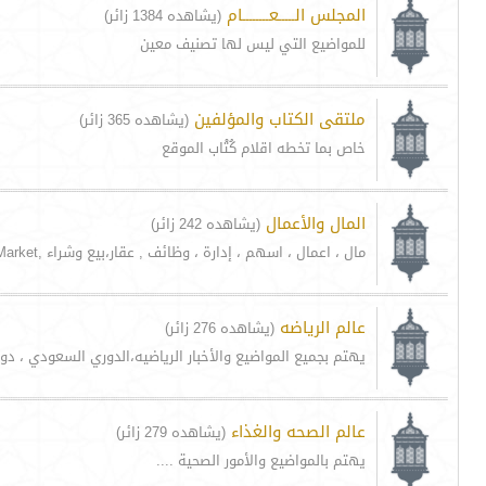
المجلس الـــــعــــــــام
(يشاهده 1384 زائر)
للمواضيع التي ليس لها تصنيف معين
ملتقى الكتاب والمؤلفين
(يشاهده 365 زائر)
خاص بما تخطه اقلام كُتْاب الموقع
المال والأعمال
(يشاهده 242 زائر)
مال ، اعمال ، اسهم ، إدارة ، وظائف , عقار،بيع وشراء ,Forex Currency Trading,Forex Market
عالم الرياضه
(يشاهده 276 زائر)
يهتم بجميع المواضيع والأخبار الرياضيه،الدوري السعودي ، دوري ا
عالم الصحه والغذاء
(يشاهده 279 زائر)
يهتم بالمواضيع والأمور الصحية ....