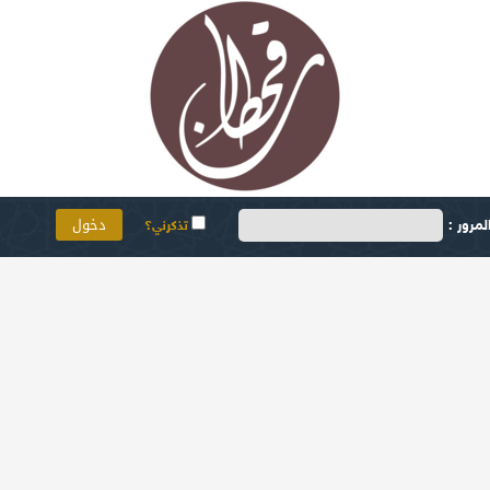
مرور :
تذكرني؟