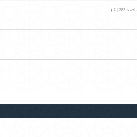
ه 283 زائر)