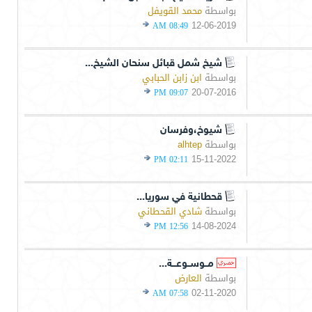
بواسطة
محمد القويفل
12-06-2019
08:49 AM
شيخ شمل قبائل سنحان الشيخ...
بواسطة
ابن زابن الحبابي
20-07-2016
09:07 PM
شيوخ،وفرسان
بواسطة
alhtep
15-11-2022
02:11 PM
قحطانية في سوريا...
بواسطة
شادي القحطاني
14-08-2024
12:56 PM
مــوســوعـــة...
بواسطة
العارض
02-11-2020
07:58 AM