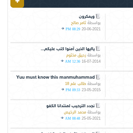
ويمكرون
بواسطة
ثامر صالح
20-06-2021
08:29 PM
ياايها الذين آمنوا كتب عليكم...
بواسطة
رحيق مختوم
16-07-2014
12:36 AM
Yuu must know this manmuhammad
بواسطة
طالب علم 18
23-05-2015
09:33 PM
نجدد الترحيب لمنتدانا الكفو
بواسطة
محمد الرخيص
25-05-2021
08:48 AM