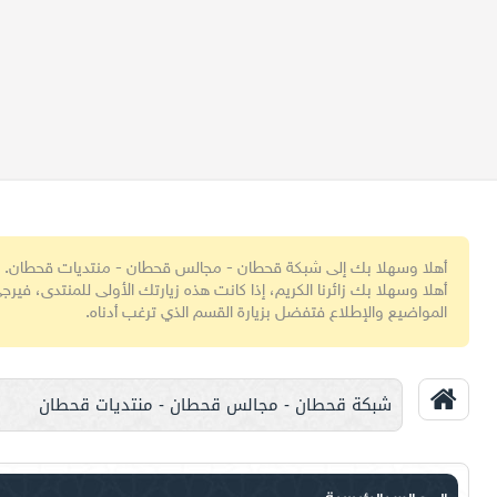
أهلا وسهلا بك إلى شبكة قحطان - مجالس قحطان - منتديات قحطان.
أهلا وسهلا بك زائرنا الكريم، إذا كانت هذه زيارتك الأولى للمنتدى، فيرجى
المواضيع والإطلاع فتفضل بزيارة القسم الذي ترغب أدناه.
شبكة قحطان - مجالس قحطان - منتديات قحطان