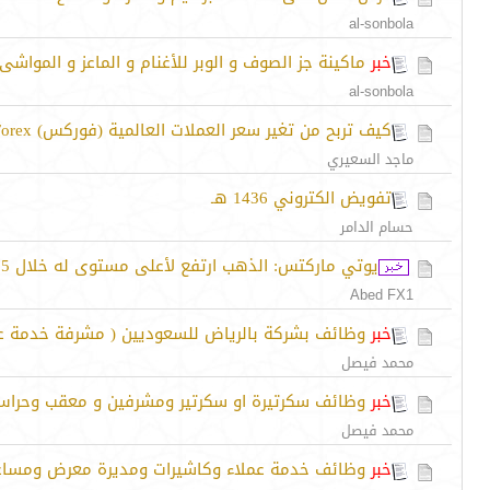
al-sonbola
خبر
ماكينة جز الصوف و الوبر للأغنام و الماعز و المواشى 
al-sonbola
كيف تربح من تغير سعر العملات العالمية (فوركس) Forex
ماجد السعيري
تفويض الكتروني 1436 هـ
حسام الدامر
يوتي ماركتس: الذهب ارتفع لأعلى مستوى له خلال 5 أشهر
Abed FX1
خبر
وظائف بشركة بالرياض للسعوديين ( مشرفة خدمة 
محمد فيصل
خبر
وظائف سكرتيرة او سكرتير ومشرفين و معقب وحراس
محمد فيصل
خبر
وظائف خدمة عملاء وكاشيرات ومديرة معرض ومساعد