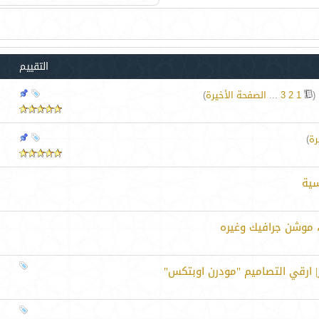
التقييم
‏
(
1
2
3
...
الصفحة الأخيرة
)
رة
)
سية
، موشن جرافيك وغيره
| ارقي التصاميم "مودرن اوبتكس"