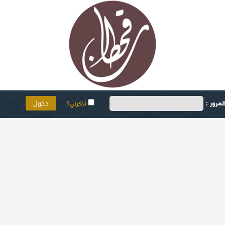
مرور :
تذكرني؟