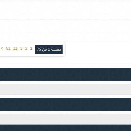
>
51
11
3
2
1
صفحة 1 من 75