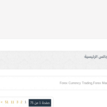
جالس الرئيسية
>
51
11
3
2
1
صفحة 1 من 75