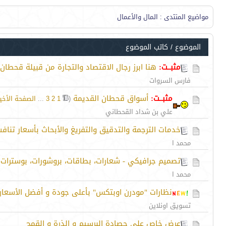
مواضيع المنتدى
: المال والأعمال
الموضوع
/
كاتب الموضوع
مثبــت:
هنا ابرز رجال الاقتصاد والتجارة من قبيلة قحطان
فارس السروات
مثبــت:
أسواق قحطان القديمة
‏
(
1
2
3
...
الصفحة الأخي
علي بن شداد القحطاني
خدمات الترجمة والتدقيق والتفريغ والأبحاث بأسعار تناف
محمد ا
تصميم جرافيكي - شعارات، بطاقات، بروشورات، بوسترات
محمد ا
نظارات "مودرن اوبتكس" بأعلى جودة و أفضل الأسعار
تسويق اونلاين
عرض خاص على حصادة البرسيم و الذرة و القمح