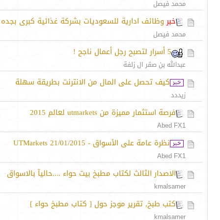
محمد فيصل
خبر
وظائف ادارية للسعوديات بشركة غذائية كبرى بجده
محمد فيصل
5 أسرار لتصبح رجل أعمال ناجح !
عبدالله بن صقر ال زلفة
كيف تحصل على المال من الانترنت بطريقة سهلة
زيددد
فرصة استثمار مميزة من utmarkets لعالم 2015
Abed FX1
نظرة عامة على الأسواق - 21/01/2015 UTMarkets
Abed FX1
الاصدار الثالث لكتاب مطبخ بيت حواء ....حاليآ بالاسواق
kmalsamer
كتب طبخ, تقرير موجز حول [ كتاب مطبخ حواء ]
kmalsamer