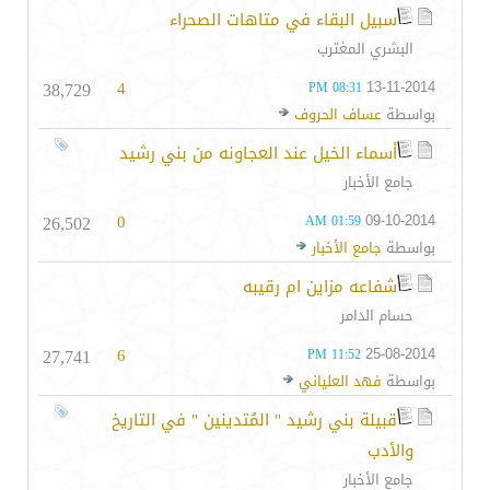
سبيل البقاء في متاهات الصحراء
البشري المغترب
38,729
4
13-11-2014
08:31 PM
بواسطة
عساف الحروف
أسماء الخيل عند العجاونه من بني رشيد
جامع الأخبار
26,502
0
09-10-2014
01:59 AM
بواسطة
جامع الأخبار
شفاعه مزاين ام رقيبه
حسام الدامر
27,741
6
25-08-2014
11:52 PM
بواسطة
فهد العلياني
قبيلة بني رشيد " المُتدينين " في التاريخ
والأدب
جامع الأخبار