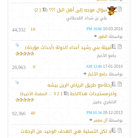
سؤال موجه إلى أهل البل ؟؟؟
‏
)
2
1
(
علي بن شداد القحطاني
44,332
10
10-03-2014
10:06 PM
بواسطة
الظور
قبيلة بني رشيد أعداء الدولة (أحداث مؤرخة)
جامع الأخبار
26,963
0
17-01-2014
12:49 AM
بواسطة
جامع الأخبار
رحلةمع طريق الرياض الرين بيشه
واخرمستجدات هذاالخط
‏
(
1
2
3
...
الصفحة الأخيرة
)
الخنفري جفين
92,366
40
28-12-2013
01:34 PM
بواسطة
آل معمر
لا تكن التسلية هي الهدف الوحيد من الرحلات