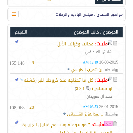
مواضيع المنتدى
: مجلس الباديه والرحلات
الموضوع
/
كاتب الموضوع
التقييم
مثبــت:
عجائب وغرائب الأبل
شلاش العاطفي
155,148
9
10-08-2015
12:19 AM
بواسطة
ابن شعيب العنبسي
مثبــت:
كل ما تحتاجه عند خروجك للبر (كشته
او مقناص)
‏
)
3
2
1
(
حمد آل سويدان
108,968
28
26-01-2015
08:53 AM
بواسطة
بو عبدالعزيز القحطاني
مثبــت:
" موسـوعــة وســــوم قبايـل الجزيــرة