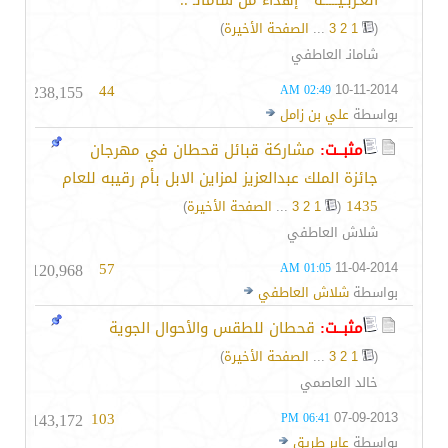
العـربـيـــــة " إهداء من شامانـ ..
(
1
2
3
...
الصفحة الأخيرة
)
شامانـ العاطفي
238,155
44
10-11-2014
02:49 AM
بواسطة
علي بن زامل
مثبــت:
مشاركة قبائل قحطان في مهرجان
جائزة الملك عبدالعزيز لمزاين الابل بأم رقيبه للعام
1435
‏
(
1
2
3
...
الصفحة الأخيرة
)
شلاش العاطفي
120,968
57
11-04-2014
01:05 AM
بواسطة
شلاش العاطفي
مثبــت:
قحطان للطقس والأحوال الجوية
(
1
2
3
...
الصفحة الأخيرة
)
خالد العاصمي
143,172
103
07-09-2013
06:41 PM
بواسطة
عابر طريق