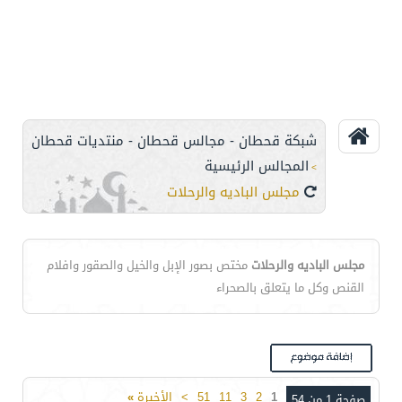
شبكة قحطان - مجالس قحطان - منتديات قحطان
المجالس الرئيسية
>
مجلس الباديه والرحلات
مجلس الباديه والرحلات
مختص بصور الإبل والخيل والصقور وافلام
القنص وكل ما يتعلق بالصحراء
1
2
3
11
51
>
الأخيرة
»
صفحة 1 من 54