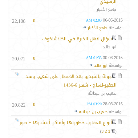
الرشيدي
جامع الأخبار
22,108
0
06-05-2015
02:03 AM
بواسطة
جامع الأخبار
سؤال لاهل الخبرة في الكلاشنكوف
ابو خالـد
20,072
0
30-03-2015
01:33 AM
بواسطة
ابو خالـد
جولة بالفيديو بعد الامطار على شعيب وسد
الجفير-نساح - شهر 6-1436
صعيب بن عبدالله
20,822
0
28-03-2015
03:29 PM
بواسطة
صعيب بن عبدالله
أنواع العقارب خطورتها وأماكن أنتشارها + صور
)
3
2
1
(