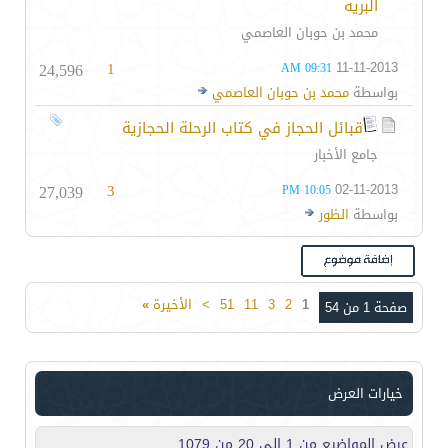
البريه
محمد بن حوبان العاصمي
24,596
1
11-11-2013
09:31 AM
بواسطة
محمد بن حوبان العاصمي
قبائل الحجاز في كتاب الرحلة الحجازية
جامع الأخبار
27,039
3
02-11-2013
10:05 PM
بواسطة
الظور
1
2
3
11
51
>
الأخيرة
»
صفحة 1 من 54
خيارات العرض
عرض المواضيع من 1 إلى 20 من 1079