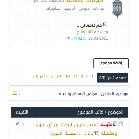
الصوتيات الإسلامية
(يشاهده 162 زائر)
قراءات ، دروس ، أناشيد ، محاضرات
قم للمعالي ..
بواسطة
ثامر صالح
30-03-2021
02:57 PM
1
2
3
11
51
101
>
الأخيرة
»
صفحة 1 من 270
مواضيع المنتدى
: مجلس الإسلام والحياة
الموضوع
/
كاتب الموضوع
التقييم
مثبــت:
افضل طريق للبحث عن أي فتوى
ومفصله‏
‏
(
1
2
3
...
الصفحة الأخيرة
)