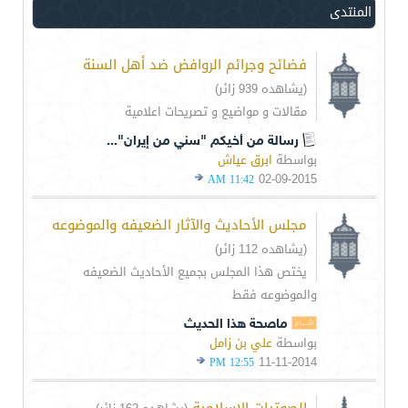
المنتدى
فضائح وجرائم الروافض ضد أهل السنة
(يشاهده 939 زائر)
مقالات و مواضيع و تصريحات اعلامية
رسالة من أخيكم "سني من إيران"...
بواسطة
ابرق عياش
02-09-2015
11:42 AM
مجلس الأحاديث والآثار الضعيفه والموضوعه
(يشاهده 112 زائر)
يختص هذا المجلس بجميع الأحاديث الضعيفه
والموضوعه فقط
ماصحة هذا الحديث
بواسطة
علي بن زامل
11-11-2014
12:55 PM