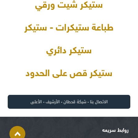
ستيكر شيت ورقي
طباعة ستيكرات - ستيكر
ستيكر دائري
ستيكر قص على الحدود
الاتصال بنا
-
شبكة قحطان
-
الأرشيف
-
الأعلى
روابط سريعه