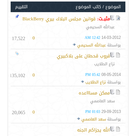
الموضوع
/
كاتب الموضوع
التقييم
مثبــت:
قوانين مجلس البلاك بيري BlackBerry
عبدالله السحيمي
17,522
0
14-03-2012
12:42 AM
بواسطة
عبدالله السحيمي
قروب قحطان على بلاكبيري
نزاع الطلايب
135,102
0
08-05-2014
05:42 PM
بواسطة
نزاع الطلايب
ممكن مساااعده
سعد العاصمي
20,065
0
29-09-2013
01:03 PM
بواسطة
سعد العاصمي
الله يجزاكم الجنه