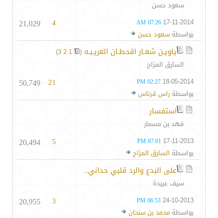
سعود حسن
21,029
4
17-11-2014
07:26 AM
بواسطة
سعود حسن
ياويـن شعـار اقحطـان العريـبـه
‏
)
3
2
1
(
السارق المزاح
50,749
21
18-05-2014
02:27 PM
بواسطة
راس قرناس
استفسار
فهد بن مسمار
20,494
5
17-11-2013
07:01 PM
بواسطة
السارق المزاح
على البدع والرد قلبي حداني..
سيف عبيدة
20,955
3
24-10-2013
06:53 PM
بواسطة
محمد بن سنحان