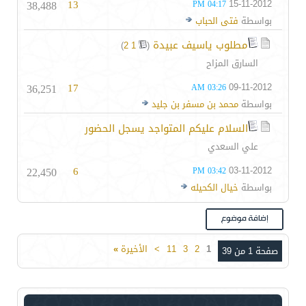
38,488
13
15-11-2012
04:17 PM
بواسطة
فتى الحباب
مطلوب ياسيف عبيدة
‏
)
2
1
(
السارق المزاح
36,251
17
09-11-2012
03:26 AM
بواسطة
محمد بن مسفر بن جليد
السلام عليكم المتواجد يسجل الحضور
علي السعدي
22,450
6
03-11-2012
03:42 PM
بواسطة
خيال الكحيله
1
2
3
11
>
الأخيرة
»
صفحة 1 من 39