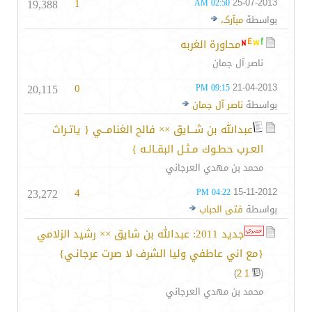
19,388
1
25-07-2013
02:50 AM
بواسطة
مبآركـ،
محاورة الغربه
ناصر آل جمان
20,115
0
21-04-2013
09:15 PM
بواسطة
ناصر آل جمان
عبدالله بن شــايق ×× فالح الغنامــي { ياتـراث
العـرب حطـوك مـثـل البقـالـه }
محمد بن مهدي العرجاني
23,272
4
15-11-2012
04:22 PM
بواسطة
فتى الحباب
جديد 2011: عبدالله بن شايق ×× رشيد الزلامي
{مع اني عاطفي وليا الشرف لا صرت عرجانـي}
)
2
1
(
محمد بن مهدي العرجاني