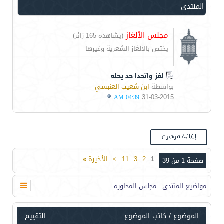
المنتدى
مجلس الألغاز
(يشاهده 165 زائر)
يختص بالألغاز الشعرية وغيرها
لغز واتحدا حد يحله
بواسطة
ابن شعيب العنبسي
31-03-2015
04:39 AM
1
2
3
11
>
الأخيرة
»
صفحة 1 من 39
مواضيع المنتدى
: مجلس المحاوره
الموضوع
/
كاتب الموضوع
التقييم