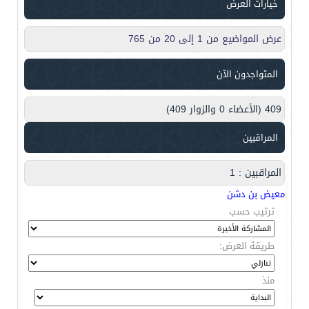
خيارات العرض
عرض المواضيع من 1 إلى 20 من 765
المتواجدون الآن
409 (الأعضاء 0 والزوار 409)
المراقبين
المراقبين : 1
معيض بن دشن
ترتيب حسب
طريقة العرض:
منذ