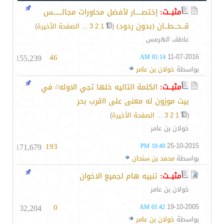
مثبــت:
إختصــــار لأفضل محاورات مجالــــــس
قــحــطــان (بدون ردود)
‏
(
1
2
3
...
الصفحة الأخيرة
)
عاطف الهرمس
155,239
46
11-07-2016
01:14 AM
بواسطة
خولان بن عامر
مثبــت:
الكلمة التاليه خلها تجي الاوله// في
بيت موزون له معنى على ااقرب بحر
(
1
2
3
...
الصفحة الأخيرة
)
خولان بن عامر
171,679
193
25-10-2015
10:49 PM
بواسطة
محمد بن سنحان
مثبــت:
تنبيه هام لجميع الاخوان
خولان بن عامر
32,204
0
19-10-2005
01:42 AM
بواسطة
خولان بن عامر