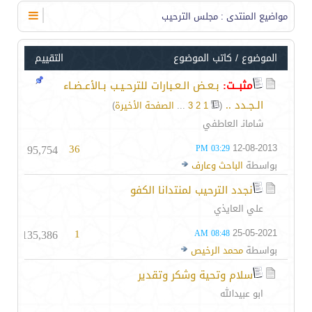
مواضيع المنتدى
: مجلس الترحيب
الموضوع
/
كاتب الموضوع
التقييم
مثبــت:
بـعـض الـعـبارات للترحـيـب بـالأعـضـاء
الـجـدد ..
‏
(
1
2
3
...
الصفحة الأخيرة
)
شامانـ العاطفي
95,754
36
12-08-2013
03:29 PM
بواسطة
الباحث وعارف
نجدد الترحيب لمنتدانا الكفو
علي العايذي
135,386
1
25-05-2021
08:48 AM
بواسطة
محمد الرخيص
سلام وتحية وشكر وتقدير
ابو عبيدالله