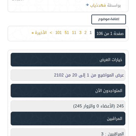
بواسطة
فهدذياب
1
2
3
11
51
101
>
الأخيرة
»
صفحة 1 من 106
خيارات العرض
عرض المواضيع من 1 إلى 20 من 2102
المتواجدون الآن
245 (الأعضاء 0 والزوار 245)
المراقبين
المراقبين : 3