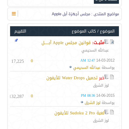
مواضيع المنتدى
: مجلس أجهزة أبل Apple
الموضوع
/
كاتب الموضوع
التقييم
مثبــت:
قوانين مجلس Apple آبـــــل
عبدالله السحيمي
17,225
0
14-03-2012
12:47 AM
بواسطة
عبدالله السحيمي
خبر
تحميل Water Drops للأيفون
لوز الشرق
132,287
0
14-06-2015
08:36 PM
بواسطة
لوز الشرق
لعبة Sudoku 2 Pro للأيفون
لوز الشرق