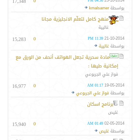
17,348
0
25-10-2014
04:36 PM
بواسطة
kmalsamer
منهج كامل لتعلّم الانجليزية مجانا
غاليية
15,283
0
21-10-2014
11:39 PM
بواسطة
غاليية
مادة سحرية تجعل الهواتف أنحف من الورق مع
إمكانية طيها :
فواز علي الجربوعي
16,977
0
19-05-2014
01:17 AM
بواسطة
فواز علي الجربوعي
برنامج اسكان
غليص
15,940
0
02-05-2014
01:49 AM
بواسطة
غليص