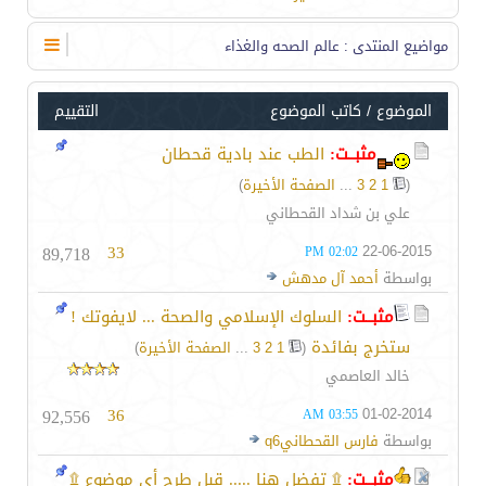
مواضيع المنتدى
: عالم الصحه والغذاء
الموضوع
/
كاتب الموضوع
التقييم
مثبــت:
الطب عند بادية قحطان
(
1
2
3
...
الصفحة الأخيرة
)
علي بن شداد القحطاني
89,718
33
22-06-2015
02:02 PM
بواسطة
أحمد آل مدهش
مثبــت:
السلوك الإسلامي والصحة ... لايفوتك !
ستخرج بفائدة
‏
(
1
2
3
...
الصفحة الأخيرة
)
خالد العاصمي
92,556
36
01-02-2014
03:55 AM
بواسطة
فارس القحطانيq6
مثبــت:
۩ تفضل هنا ..... قبل طرح أي موضوع ۩