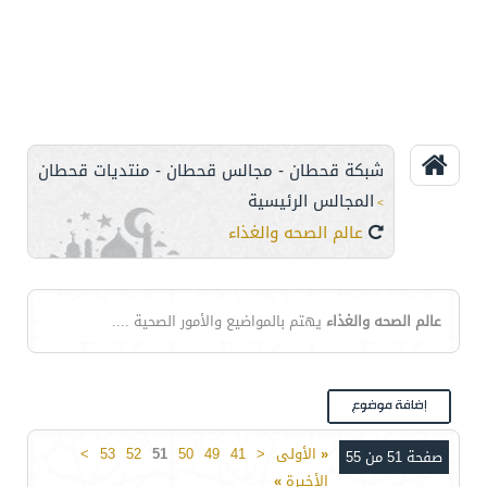
شبكة قحطان - مجالس قحطان - منتديات قحطان
المجالس الرئيسية
>
عالم الصحه والغذاء
عالم الصحه والغذاء
يهتم بالمواضيع والأمور الصحية ....
«
الأولى
<
41
49
50
51
52
53
>
صفحة 51 من 55
الأخيرة
»