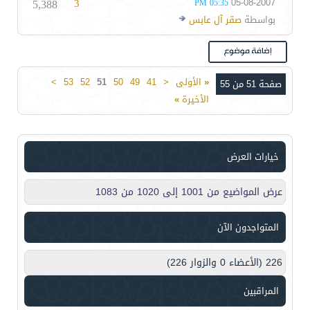
5,388
3
05-08-2007
05:35 PM
بواسطة
صقر آل عابس
«
الأولى
<
41
49
50
51
52
53
>
صفحة 51 من 55
الأخيرة
»
خيارات العرض
عرض المواضيع من 1001 إلى 1020 من 1083
المتواجدون الآن
226 (الأعضاء 0 والزوار 226)
المراقبين