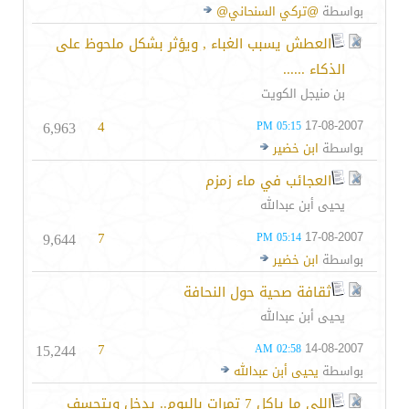
بواسطة
@تركي السنحاني@
العطش يسبب الغباء , ويؤثر بشكل ملحوظ على
الذكاء ......
بن منيجل الكويت
6,963
4
17-08-2007
05:15 PM
بواسطة
ابن خضير
العجائب في ماء زمزم
يحيى أبن عبدالله
9,644
7
17-08-2007
05:14 PM
بواسطة
ابن خضير
ثقافة صحية حول النحافة
يحيى أبن عبدالله
15,244
7
14-08-2007
02:58 AM
بواسطة
يحيى أبن عبدالله
اللي ما ياكل 7 تمرات باليوم.. يدخل ويتحسف