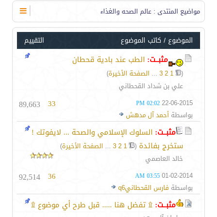
مواضيع المنتدى
: عالم الصحه والغذاء
الموضوع
/
كاتب الموضوع
التقييم
مثبــت:
الطب عند بادية قحطان
(
1
2
3
...
الصفحة الأخيرة
)
علي بن شداد القحطاني
89,663
33
22-06-2015
02:02 PM
بواسطة
أحمد آل مدهش
مثبــت:
السلوك الإسلامي والصحة ... لايفوتك !
ستخرج بفائدة
‏
(
1
2
3
...
الصفحة الأخيرة
)
خالد العاصمي
92,514
36
01-02-2014
03:55 AM
بواسطة
فارس القحطانيq6
مثبــت:
۩ تفضل هنا ..... قبل طرح أي موضوع ۩