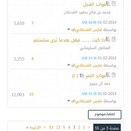
فوائد الفجل
محمد بن فالح سعيد القحطان
5,610
3
01-02-2014
04:00 AM
بواسطة
فارس القحطانيq6
اذا كنت ........ فهل بعدما ترى ستستمر
المناضل السليماني
5,255
4
01-02-2014
03:59 AM
بواسطة
فارس القحطانيq6
فوائد التمر
‏
)
2
1
(
حمد ال جميح
12,003
10
01-02-2014
03:59 AM
بواسطة
فارس القحطانيq6
<
1
2
3
4
5
13
53
>
الأخيرة
»
صفحة 3 من 55