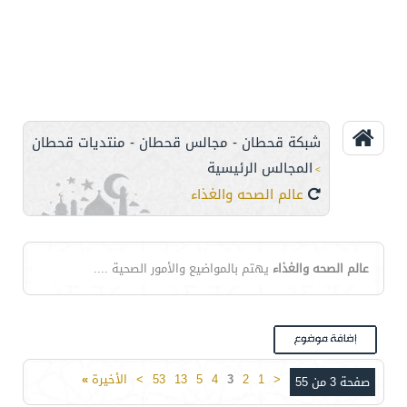
شبكة قحطان - مجالس قحطان - منتديات قحطان
المجالس الرئيسية
>
عالم الصحه والغذاء
عالم الصحه والغذاء
يهتم بالمواضيع والأمور الصحية ....
<
1
2
3
4
5
13
53
>
الأخيرة
»
صفحة 3 من 55