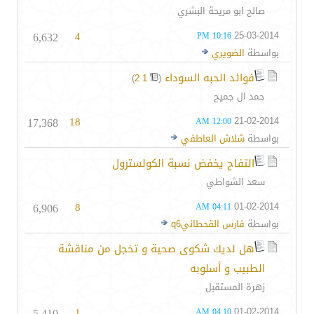
صالح ابو مريحة البشري
6,632
4
25-03-2014
10:16 PM
بواسطة
الضويري
فوائد الحبه السوداء
‏
)
2
1
(
حمد ال جميح
17,368
18
21-02-2014
12:00 AM
بواسطة
شلاش العاطفي
التفاح يخفض نسبة الكولسترول
سعد الشواطي
6,906
8
01-02-2014
04:11 AM
بواسطة
فارس القحطانيq6
هل لديك شكوى صحية و تخجل من مناقشة
الطبيب و أسلوبه
زهرة المستقبل
5,410
1
01-02-2014
04:10 AM