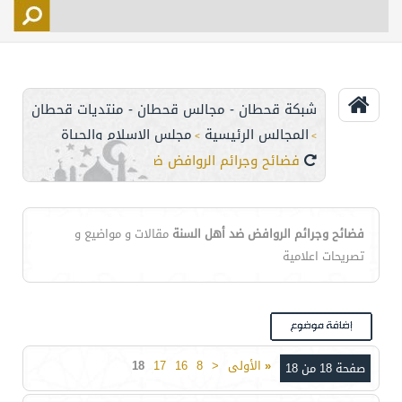
التسجيل
الأعضاء
التحكم
شبكة قحطان - مجالس قحطان - منتديات قحطان
اتصل بنا
المجالس الرئيسية
مجلس الإسلام والحياة
>
>
فضائح وجرائم الروافض ضد أهل السنة
فضائح وجرائم الروافض ضد أهل السنة
مقالات و مواضيع و
تصريحات اعلامية
«
الأولى
<
8
16
17
18
صفحة 18 من 18