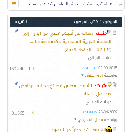
مواضيع المنتدى
: فضائح وجرائم الروافض ضد أهل السنة
الموضوع
/
كاتب الموضوع
التقييم
مثبــت:
رسالة من أخيكم "سني من إيران" إلى
المملكة العربية السعودية حكومةً وشعبا ...
(
1
2
3
...
الصفحة الأخيرة
)
مشبب الحياني
159,440
83
02-09-2015
11:42 AM
بواسطة
ابرق عياش
مثبــت:
الشروط بمجلس فضائح وجرائم الروافض
ضد أهل السنة
عبدالله الوهابي
31,665
3
23-04-2009
04:19 AM
بواسطة
مقبل السحيمي
الشيعة أشد خطراً من اليهود