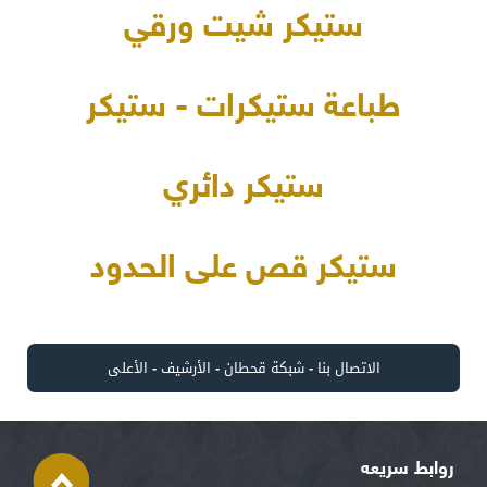
ستيكر شيت ورقي
طباعة ستيكرات - ستيكر
ستيكر دائري
ستيكر قص على الحدود
الاتصال بنا
-
شبكة قحطان
-
الأرشيف
-
الأعلى
روابط سريعه