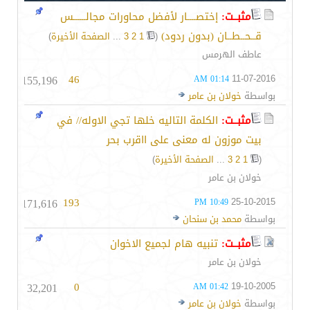
مثبــت:
إختصــــار لأفضل محاورات مجالــــــس
قــحــطــان (بدون ردود)
‏
(
1
2
3
...
الصفحة الأخيرة
)
عاطف الهرمس
155,196
46
11-07-2016
01:14 AM
بواسطة
خولان بن عامر
مثبــت:
الكلمة التاليه خلها تجي الاوله// في
بيت موزون له معنى على ااقرب بحر
(
1
2
3
...
الصفحة الأخيرة
)
خولان بن عامر
171,616
193
25-10-2015
10:49 PM
بواسطة
محمد بن سنحان
مثبــت:
تنبيه هام لجميع الاخوان
خولان بن عامر
32,201
0
19-10-2005
01:42 AM
بواسطة
خولان بن عامر