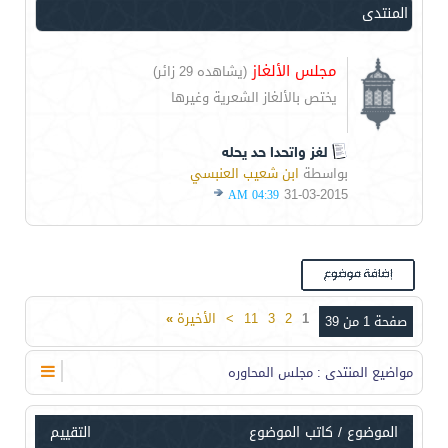
المنتدى
مجلس الألغاز
(يشاهده 29 زائر)
يختص بالألغاز الشعرية وغيرها
لغز واتحدا حد يحله
بواسطة
ابن شعيب العنبسي
31-03-2015
04:39 AM
1
2
3
11
>
الأخيرة
»
صفحة 1 من 39
مواضيع المنتدى
: مجلس المحاوره
الموضوع
/
كاتب الموضوع
التقييم