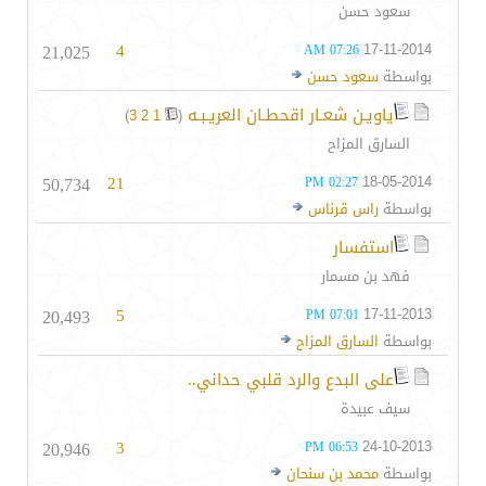
سعود حسن
21,025
4
17-11-2014
07:26 AM
بواسطة
سعود حسن
ياويـن شعـار اقحطـان العريـبـه
‏
)
3
2
1
(
السارق المزاح
50,734
21
18-05-2014
02:27 PM
بواسطة
راس قرناس
استفسار
فهد بن مسمار
20,493
5
17-11-2013
07:01 PM
بواسطة
السارق المزاح
على البدع والرد قلبي حداني..
سيف عبيدة
20,946
3
24-10-2013
06:53 PM
بواسطة
محمد بن سنحان