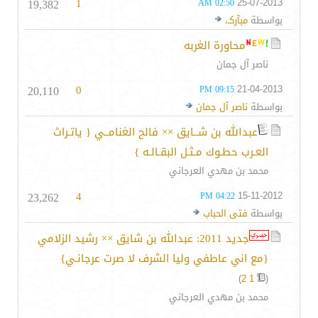
19,382
1
25-07-2013
02:50 AM
بواسطة
مبآركـ،
محاورة الغربه
ناصر آل جمان
20,110
0
21-04-2013
09:15 PM
بواسطة
ناصر آل جمان
عبدالله بن شــايق ×× فالح الغنامــي { ياتـراث
العـرب حطـوك مـثـل البقـالـه }
محمد بن مهدي العرجاني
23,262
4
15-11-2012
04:22 PM
بواسطة
فتى الحباب
جديد 2011: عبدالله بن شايق ×× رشيد الزلامي
{مع اني عاطفي وليا الشرف لا صرت عرجانـي}
)
2
1
(
محمد بن مهدي العرجاني