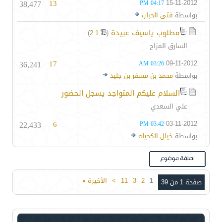
38,477
13
15-11-2012
04:17 PM
بواسطة
فتى الحباب
مطلوب ياسيف عبيدة
‏
)
2
1
(
السارق المزاح
36,241
17
09-11-2012
03:26 AM
بواسطة
محمد بن مسفر بن جليد
السلام عليكم المتواجد يسجل الحضور
علي السعدي
22,433
6
03-11-2012
03:42 PM
بواسطة
خيال الكحيله
1
2
3
11
>
الأخيرة
»
صفحة 1 من 39