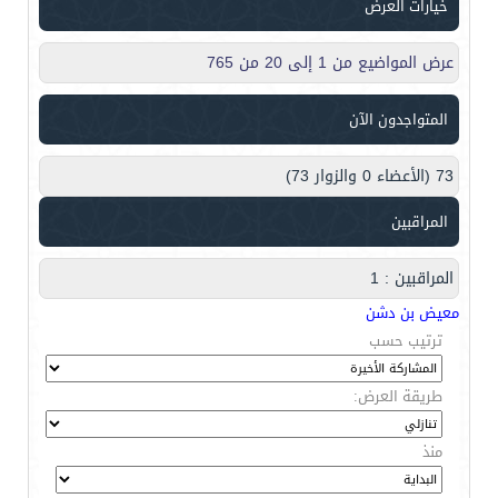
خيارات العرض
عرض المواضيع من 1 إلى 20 من 765
المتواجدون الآن
73 (الأعضاء 0 والزوار 73)
المراقبين
المراقبين : 1
معيض بن دشن
ترتيب حسب
طريقة العرض:
منذ