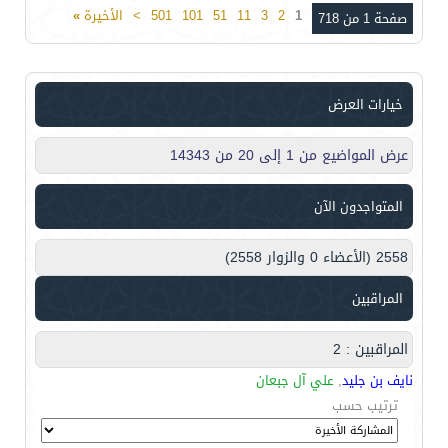
1
2
3
11
51
101
501
>
الأخيرة
»
صفحة 1 من 718
خيارات العرض
عرض المواضيع من 1 إلى 20 من 14343
المتواجدون الآن
2558 (الأعضاء 0 والزوار 2558)
المراقبين
المراقبين : 2
نايف بن جليد
,
علي آل جبعان
ترتيب حسب