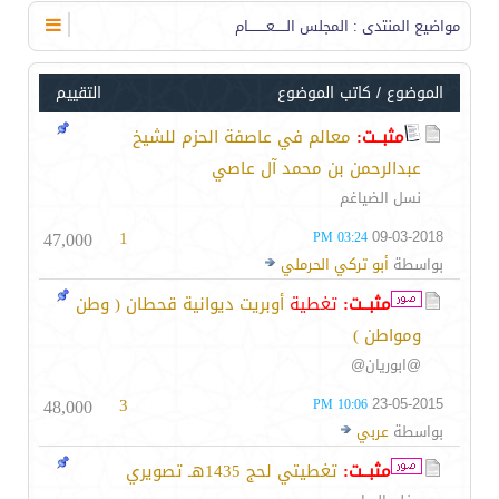
مواضيع المنتدى
: المجلس الـــــعــــــــام
الموضوع
/
كاتب الموضوع
التقييم
مثبــت:
معالم في عاصفة الحزم للشيخ
عبدالرحمن بن محمد آل عاصي
نسل الضياغم
47,000
1
09-03-2018
03:24 PM
بواسطة
أبو تركي الحرملي
مثبــت:
تغطية
أوبريت ديوانية قحطان ( وطن
ومواطن )
@ابوريان@
48,000
3
23-05-2015
10:06 PM
بواسطة
عربي
مثبــت:
تغطيتي لحج 1435هـ تصويري