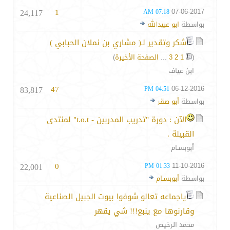
24,117
1
07-06-2017
07:18 AM
بواسطة
ابو عبيدالله
شكر وتقدير لـ( مشاري بن نملان الحبابي )
(
1
2
3
...
الصفحة الأخيرة
)
ابن عياف
83,817
47
06-12-2016
04:51 PM
بواسطة
أبو صقر
الآن : دورة "تدريب المدربين - t.o.t" لمنتدى
القبيلة .
أبوبسـام
22,001
0
11-10-2016
01:33 PM
بواسطة
أبوبسـام
ياجماعه تعالو شوفوا بيوت الجبيل الصناعية
وقارنوها مع ينبع!!! شي يقهر
محمد الرخيص