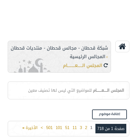
شبكة قحطان - مجالس قحطان - منتديات قحطان
المجالس الرئيسية
>
المجلس الـــــعــــــــام
المجلس الـــــعــــــــام
للمواضيع التي ليس لها تصنيف معين
1
2
3
11
51
101
501
>
الأخيرة
»
صفحة 1 من 718