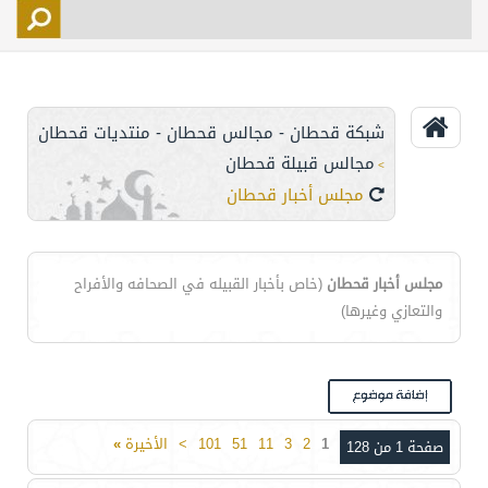
التسجيل
الأعضاء
التحكم
شبكة قحطان - مجالس قحطان - منتديات قحطان
اتصل بنا
مجالس قبيلة قحطان
>
مجلس أخبار قحطان
مجلس أخبار قحطان
(خاص بأخبار القبيله في الصحافه والأفراح
والتعازي وغيرها)
1
2
3
11
51
101
>
الأخيرة
»
صفحة 1 من 128