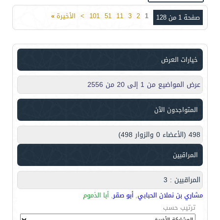
1
2
3
11
51
101
>
الأخيرة
»
صفحة 1 من 128
خيارات العرض
عرض المواضيع من 1 إلى 20 من 2556
المتواجدون الآن
498 (الأعضاء 0 والزوار 498)
المراقبين
المراقبين : 3
مشاري بن نملان الحبابي
,
أبو صقر
,
أبا الذموم
ترتيب حسب