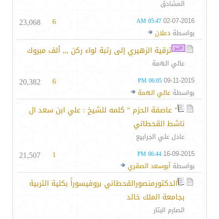
المشادق
23,068
6
02-07-2016
05:47 AM
بواسطة
دعلان
ترقية الزهيري إلى رتبة لواء ركن ,,, ألف مبروك
عالي الهمة
20,382
6
09-11-2015
06:05 PM
بواسطة
عالي الهمة
" عاصفة الحزم " كلمه للشيخ : علي ابن سعد ال
ناشط القحطاني
عادل علي الجرابيع
21,507
1
16-09-2015
06:44 PM
بواسطة
أبوسعد الصقري
الدكتورمنصورالقحطاني بروفيسوراً بكلية التربية
بجامعة الملك خالد
الصارم البتار