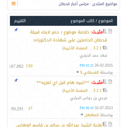
مواضيع المنتدى
: مجلس أخبار قحطان
الموضوع
/
كاتب الموضوع
التقييم
مثبــت:
خلاصة موضوع ( حصر لابناء قبيلة
قحطان الحاصلين على شهادة الدكتوراه)
(
1
2
3
...
الصفحة الأخيرة
)
فهد حمد الحبابي
187,882
150
26-02-2015
01:22 PM
بواسطة
القحطاني 5
مثبــت:
**تنبيه هام قبل اي تعزيه**
(
1
2
3
...
الصفحة الأخيرة
)
مرعي بن دواس الحبابي
99,291
37
31-07-2013
06:10 PM
بواسطة
المهلهل
تعزية الشيخ عبدالله بن سالم بن قاسم الوهابي