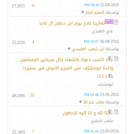
17,855
0
11-09-2015
06:50 PM
بواسطة
الصارم البتار
تعازينا للاخ بيرم ابن دعلان ال عايذ
علي العايذي
22,026
4
30-08-2015
02:07 PM
بواسطة
ابن شعيب العنبسي
(( اكسب دعوة بالشفاء لكل مريضى المسلمين _
والدة ابومشرّف على السرير الابيض فى عسير))
)
3
2
1
(
ابومشرف
48,096
20
23-05-2015
01:48 PM
بواسطة
طالب علم 18
إنا لله و إنا إليه لراجعون
متعب الحبابي
22,369
7
23-05-2015
01:41 PM