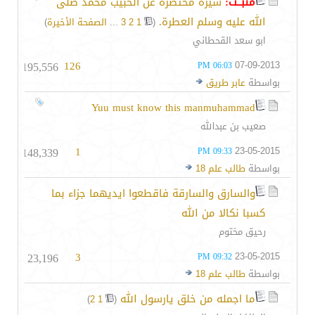
مثبــت:
سيرة مختصرة عن الحبيب محمد صلى
الله عليه وسلم العطرة.
‏
(
1
2
3
...
الصفحة الأخيرة
)
ابو سعد القحطاني
195,556
126
07-09-2013
06:03 PM
بواسطة
عابر طريق
Yuu must know this manmuhammad
صعيب بن عبدالله
148,339
1
23-05-2015
09:33 PM
بواسطة
طالب علم 18
والسارق والسارقة فاقطعوا ايديهما جزاء بما
كسبا نكالا من الله
رحيق مختوم
23,196
3
23-05-2015
09:32 PM
بواسطة
طالب علم 18
ما اجمله من خلق يارسول الله
‏
)
2
1
(