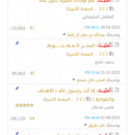
مثبــت:
علم اولادك السيرة بدون عناء
(
1
2
3
...
الصفحة الأخيرة
)
المناضل السليماني
110,904
81
28-04-2015
08:51 AM
بواسطة
عبدالله بن صقر ال زلفة
مثبــت:
السنـــن الــمــهـــجـــــــورهـ
(
1
2
3
...
الصفحة الأخيرة
)
سعيد شايع
99,064
46
11-10-2013
01:44 PM
بواسطة
المحب لكل مسلم
مثبــت:
إلا أنت يارسول الله || الأهداف
والضوابط ||
‏
(
1
2
3
...
الصفحة الأخيرة
)
فارس قحطان
108,120
64
07-09-2013
06:04 PM
بواسطة
عابر طريق