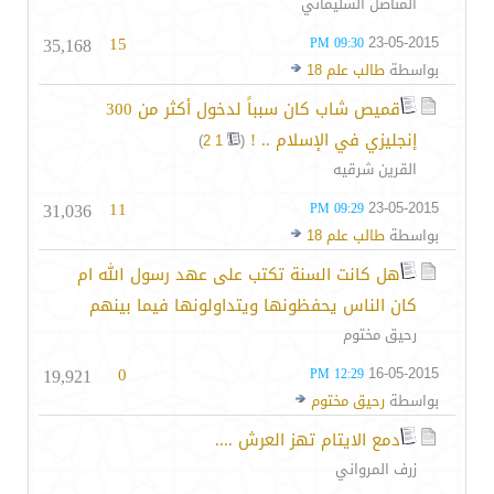
المناضل السليماني
35,168
15
23-05-2015
09:30 PM
بواسطة
طالب علم 18
قميص شاب كان سبباً لدخول أكثر من 300
إنجليزي في الإسلام .. !
‏
)
2
1
(
القرين شرقيه
31,036
11
23-05-2015
09:29 PM
بواسطة
طالب علم 18
هل كانت السنة تكتب على عهد رسول الله ام
كان الناس يحفظونها ويتداولونها فيما بينهم
رحيق مختوم
19,921
0
16-05-2015
12:29 PM
بواسطة
رحيق مختوم
دمع الايتام تهز العرش ....
زرف المرواني