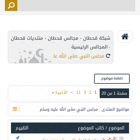
التسجيل
الأعضاء
التحكم
شبكة قحطان - مجالس قحطان - منتديات قحطان
اتصل بنا
المجالس الرئيسية
>
مجلس النبي صلى الله عليه وسلم
1
2
3
11
>
الأخيرة
»
صفحة 1 من 20
مواضيع المنتدى
: مجلس النبي صلى الله عليه وسلم
الموضوع
/
كاتب الموضوع
التقييم