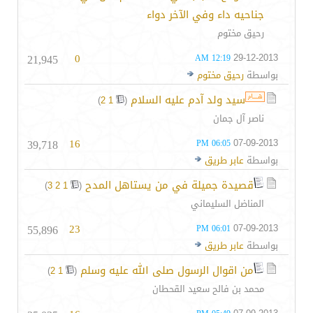
جناحيه داء وفي الآخر دواء
رحيق مختوم
21,945
0
29-12-2013
12:19 AM
بواسطة
رحيق مختوم
سيد ولد آدم عليه السلام
‏
)
2
1
(
ناصر آل جمان
39,718
16
07-09-2013
06:05 PM
بواسطة
عابر طريق
قصيدة جميلة في من يستاهل المدح
‏
)
3
2
1
(
المناضل السليماني
55,896
23
07-09-2013
06:01 PM
بواسطة
عابر طريق
من اقوال الرسول صلى الله عليه وسلم
‏
)
2
1
(
محمد بن فالح سعيد القحطان