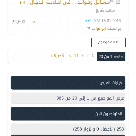
مـسـائـل وفـوائـد ... فـي أحـاديـث الـدجـال ( 4 )
سعيد شايع
23,690
6
16-01-2013
10:38 AM
بواسطة
ابو نواف
1
2
3
11
>
الأخيرة
»
صفحة 1 من 20
خيارات العرض
عرض المواضيع من 1 إلى 20 من 385
المتواجدون الآن
258 (الأعضاء 0 والزوار 258)