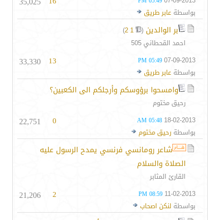
35,025
16
07-09-2013
05:49 PM
بواسطة
عابر طريق
بر الوالدين
‏
)
2
1
(
احمد القحطاني 505
33,330
13
07-09-2013
05:49 PM
بواسطة
عابر طريق
وامسحوا برؤوسكم وأرجلكم الى الكعبين؟
رحيق مختوم
22,751
0
18-02-2013
05:48 AM
بواسطة
رحيق مختوم
شاعر رومانسي فرنسي يمدح الرسول عليه
الصلاة والسلام
القارئ المثابر
21,206
2
11-02-2013
08:59 PM
بواسطة
لنكن اصحاب