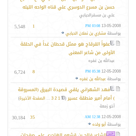
حسن بن مسرع الدوسري علي قناه الواحه الليله
علي بن مسفرالحبابي
5,548
1
13-05-2008
03:08 PM
بواسطة
مشاري بن نملان الحبابي
عفواً القرقاح هو ممثل قحطان غداً في الحلقة
الأولى من شاعر المعنى
عبدالله بن غفره
6,724
8
12-05-2008
05:38 PM
بواسطة
عبدالله بن غفره
فهد الشهراني يلقي قصيدة البيرق (المسروقة
) أمام أمير منطقة عسير
‏
(
1
2
3
...
الصفحة الأخيرة
)
أخو زمعة
30,184
35
12-05-2008
12:38 AM
بواسطة
أبو ولده
الشاعر فالح بن قشعم الهاجري على صفحات