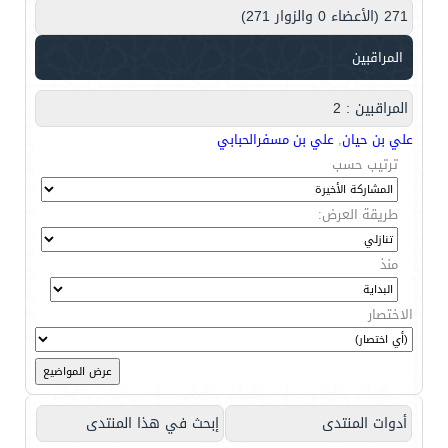
271 (الأعضاء 0 والزوار 271)
المراقبين
المراقبين : 2
علي بن حيان
,
علي بن مسفرالحبابي
ترتيب حسب
طريقة العرض:
منذ
الاختصار
أدوات المنتدى
إبحث في هذا المنتدى