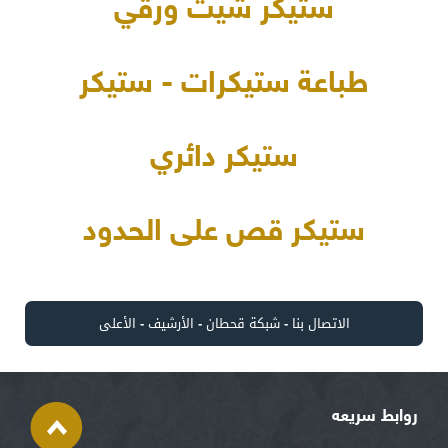
ستيكر شيت ورقي
طباعة ستيكرات - ستيكر
ستيكر دائري
ستيكر قص على الحدود
الاتصال بنا
-
شبكة قحطان
-
الأرشيف
-
الأعلى
روابط سريعه