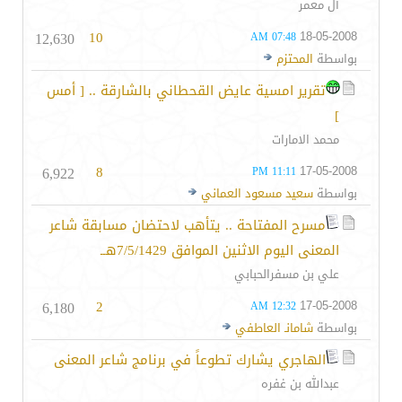
آل معمر
12,630
10
18-05-2008
07:48 AM
بواسطة
المحتزم
تقرير امسية عايض القحطاني بالشارقة .. [ أمس
]
محمد الامارات
6,922
8
17-05-2008
11:11 PM
بواسطة
سعيد مسعود العماني
مسرح المفتاحة .. يتأهب لاحتضان مسابقة شاعر
المعنى اليوم الاثنين الموافق 7/5/1429هــ
علي بن مسفرالحبابي
6,180
2
17-05-2008
12:32 AM
بواسطة
شامانـ العاطفي
الهاجري يشارك تطوعاً في برنامج شاعر المعنى
عبدالله بن غفره