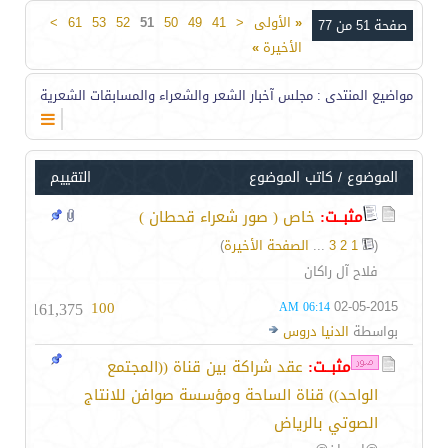
«
الأولى
<
41
49
50
51
52
53
61
>
صفحة 51 من 77
الأخيرة
»
مواضيع المنتدى
: مجلس آخبار الشعر والشعراء والمسابقات الشعرية
الموضوع
/
كاتب الموضوع
التقييم
مثبــت:
خاص ( صور شعراء قحطان )
(
1
2
3
...
الصفحة الأخيرة
)
فلاح آل راكان
161,375
100
02-05-2015
06:14 AM
بواسطة
الدنيا دروس
مثبــت:
عقد شراكة بين قناة ((المجتمع
الواحد)) قناة الساحة ومؤسسة صوافن للانتاج
الصوتي بالرياض