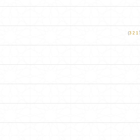
)
3
2
1