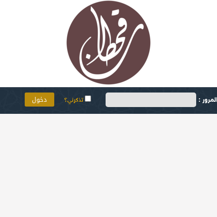
مرور :
تذكرني؟