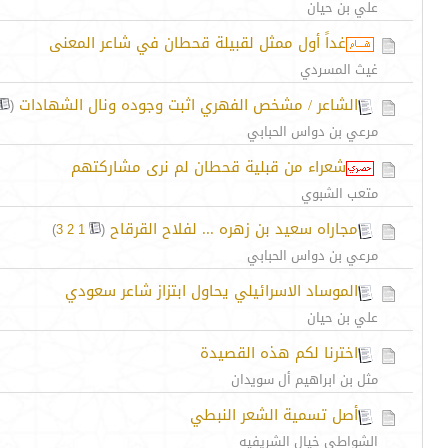
علي بن حيان
غداً أول ممثل لقبيلة قحطان في شاعر المعنى
غيث المسردي
الشاعر / مشخص الفهري اثبت وجوده ونال الشهادات
‏
(
مرعي بن دواس الحبابي
شعراء من قبلية قحطان لم نرى مشاركتهم
متعب الشبوي
مجاراه سعيد بن زهره ... لفلاح القرقاح
‏
)
3
2
1
(
مرعي بن دواس الحبابي
الموساد الاسرائيلي يحاول ابتزاز شاعر سعودي
علي بن حيان
اخترنا لكم هذه القصيدة
مثل بن ابراهيم أل سويدان
أصل تسمية الشعر النبطي
الشواطي خيال الشريفيه