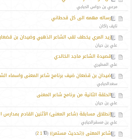
مرعي بن دواس الحبابي
رساله مهمه الى كل قحطاني
نايف راكان
زيد المري يخطف لقب الشاعر الذهبي وضيدان بن قضعان يت
علي بن حيان
قصيدة الشاعر ماجد الخالدي
علي المطيري
ضيدان بن قضعان ضيف برنامج شاعر المعنى واسماء الشعر
سعدالحبابي
الحلقة الثانية من برنامج شاعر المعنى
علي بن حيان
إنطلاق مسابقة (شاعر المعنى) الأثنين القادم بمدارس ال
علي بن مسفرالحبابي
شاعر المعنى ((تحديث مستمر))
‏
)
2
1
(