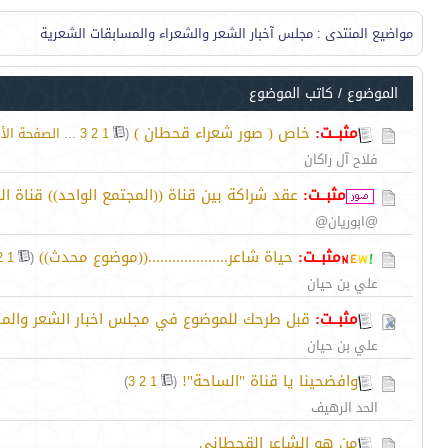
مواضيع المنتدى
: مجلس آخبار الشعر والشعراء والمسابقات الشعرية
الموضوع
/
كاتب الموضوع
مثبــت:
خاص ( صور شعراء قحطان )
‏
(
1
2
3
...
الصفحة الأ
فلاح آل راكان
مثبــت:
عقد شراكة بين قناة ((المجتمع الواحد)) قناة
@ابوريان@
مثبــت:
حياة شاعر....................((موضوع محدث))
‏
2
1
(
علي بن حيان
مثبــت:
قبل طرحك للموضوع في مجلس اخبار الشعر والمس
علي بن حيان
وافضحينا يا قناة "الساحة"!
‏
)
3
2
1
(
الحد الرهيف
من هو الشاعر القحطاني