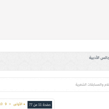
الس الأدبية
علام والمسابقات الشعرية
«
الأولى
<
9
10
صفحة 11 من 77