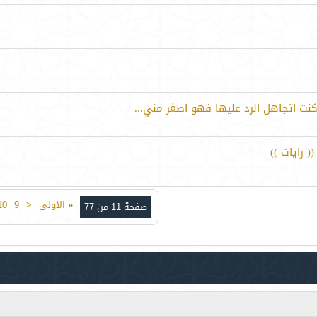
ت اتجاهل الرد عليها فهو اصغر مني...
 رايات ))
«
الأولى
<
9
10
صفحة 11 من 77