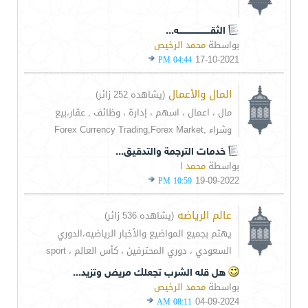
الثقـــــــــــــــــــــــه...
بواسطة
محمد الرخيص
17-10-2021
04:44 PM
المال والأعمال
(يشاهده 252 زائر)
مال ، اعمال ، اسهم ، إدارة ، وظائف , عقار،بيع
وشراء ,Forex Currency Trading,Forex Market
خدمات الترجمة والتدقيق...
بواسطة
محمد ا
19-09-2022
10:59 PM
عالم الرياضه
(يشاهده 536 زائر)
يهتم بجميع المواضيع والأخبار الرياضيه،الدوري
السعودي ، دوري المحترفين ، كأس العالم ، sport
هل قله الشرب تجعلك مريض وتزيد...
بواسطة
محمد الرخيص
04-09-2024
08:11 AM