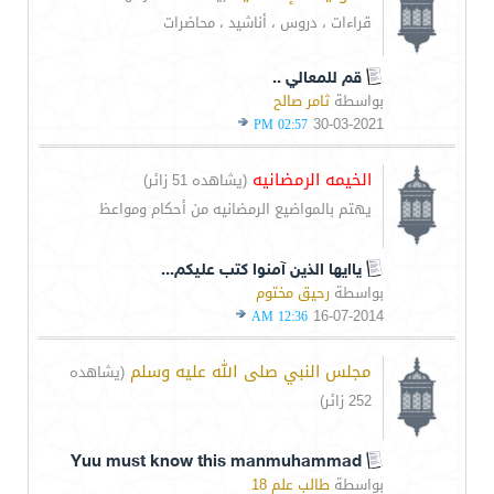
قراءات ، دروس ، أناشيد ، محاضرات
قم للمعالي ..
بواسطة
ثامر صالح
30-03-2021
02:57 PM
الخيمه الرمضانيه
(يشاهده 51 زائر)
يهتم بالمواضيع الرمضانيه من أحكام ومواعظ
ياايها الذين آمنوا كتب عليكم...
بواسطة
رحيق مختوم
16-07-2014
12:36 AM
مجلس النبي صلى الله عليه وسلم
(يشاهده
252 زائر)
Yuu must know this manmuhammad
بواسطة
طالب علم 18