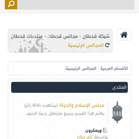
التسجيل
الأعضاء
التحكم
شبكة قحطان - مجالس قحطان - منتديات قحطان
اتصل بنا
المجالس الرئيسية
الأقسام الفرعية
: المجالس الرئيسية
المنتدى
مجلس الإسلام والحياة
(يشاهده 4541 زائر)
يهتم هذا القسم بجميع مايتعلق بديننا الحنيف
ويمكرون
بواسطة
ثامر صالح