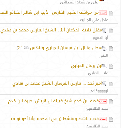
علي بن شداد القحطاني
من مواقف الشيخ الفارس : ذيب ابن شالح الخنافر القحط
عادل علي الجرابيع
مقتل ثلاثة الجذعان أبناء الشيخ الفارس محمد بن هندي 
أبا الذموم
سجال ونزال بين فرسان الجرابيع وناهس
‏
)
2
1
(
الظور
ابن برمان الحبابي
غلاب الحبابي
امير نجد ... فارس الفرسان الشيخ محمد بن هادي
ابووووفلاح
قصة ابن كدم شيخ قبيلة ال قريش .جيرة ابن كدم
حمد الظلافيع
قصة ناشط ومنشط (راعي العجمه وأنا أخو نوره)
حمد الظلافيع