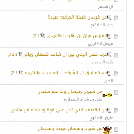
ال مسفر
من فرسان قبيلة الجرابيع عبيدة
حمد الظلافيع
الفارس مران بن لهيب الهويدي
‏
)
2
1
(
فيصل الهاجري
حرب طحن الرحي بين ال شايب قحطان ويام
‏
)
3
2
1
(
ذيب الرياجيل
معركه ابرق ال الشواط - المسببات والنتيجه
‏
)
2
1
(
الظور
من شيوخ وفرسان ولد عمر سنحان
علي بن شداد القحطاني
من القصائد التي تدل على قوة وسلطة ابن هادي
عايض الصقري
من شيوخ وفرسان عبيدة وقحطان