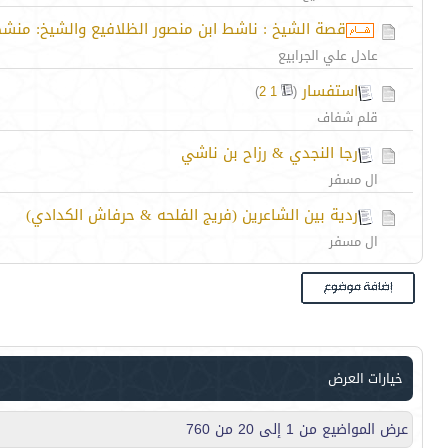
قصة الشيخ : ناشط ابن منصور الظلافيع والشيخ: منشط 
عادل علي الجرابيع
استفسار
‏
)
2
1
(
قلم شفاف
رجا النجدي & رزاح بن ناشي
ال مسفر
ردية بين الشاعرين (فريج الفلحه & حرفاش الكدادي)
ال مسفر
خيارات العرض
عرض المواضيع من 1 إلى 20 من 760