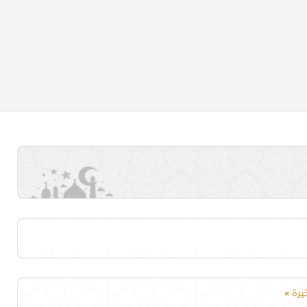
خيرة
»