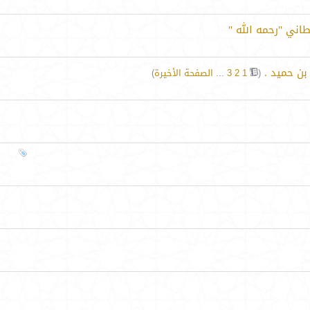
اني "رحمه الله "
بن حميد .
‏
(
1
2
3
...
الصفحة الأخيرة
)