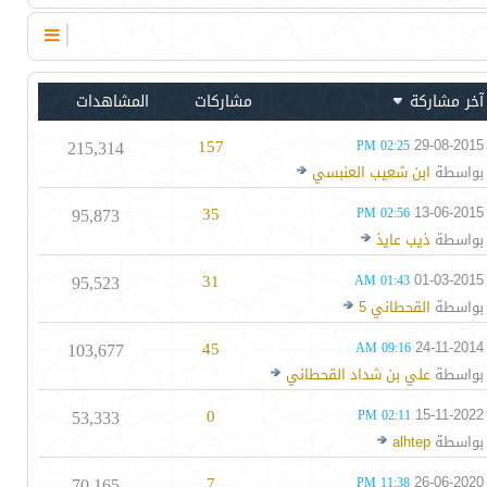
آخر مشاركة
مشاركات
المشاهدات
215,314
157
29-08-2015
02:25 PM
بواسطة
ابن شعيب العنبسي
95,873
35
13-06-2015
02:56 PM
بواسطة
ذيب عايذ
95,523
31
01-03-2015
01:43 AM
بواسطة
القحطاني 5
103,677
45
24-11-2014
09:16 AM
بواسطة
علي بن شداد القحطاني
53,333
0
15-11-2022
02:11 PM
بواسطة
alhtep
70,165
7
26-06-2020
11:38 PM