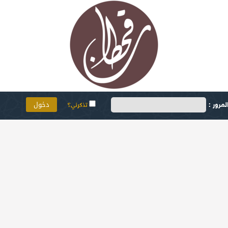
مرور :
تذكرني؟