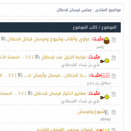
مواضيع المنتدى
: مجلس فرسان قحطان
الموضوع
/
كاتب الموضوع
مثبــت:
عزاوي وألقاب وشيوخ وفرسان قبائل قحطان
‏
(
ياسر
مثبــت:
مرابط الخيل عند قحطان
‏
(
1
2
3
...
الصفحة الأخي
علي بن شداد القحطاني
مثبــت:
,,,,(( قحطان....فرسان وأرسان )),,,,
‏
(
1
2
3
...
ال
سهيل بن راجح
مثبــت:
معايير اختيار فرسان قحطان
‏
(
1
2
3
...
الصفحة 
علي بن شداد القحطاني
شيوخ،وفرسان
alhtep
من قصائد سحمي القصاب النادره