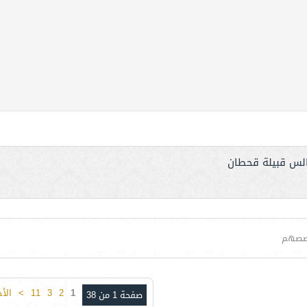
لس قبيلة قحطان
صصهم
1
2
3
11
>
الأ
صفحة 1 من 38