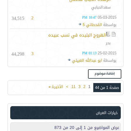
سعدالحبابي
34,515
2
05-03-2015
10:47 PM
بواسطة
القحطاني 5
الهروج البليده في نسب عبيده
بحر
44,298
3
25-02-2015
01:13 PM
بواسطة
ابو عبدالله العبيلي
1
2
3
11
>
الأخيرة
»
صفحة 1 من 44
خيارات العرض
عرض المواضيع من 1 إلى 20 من 873