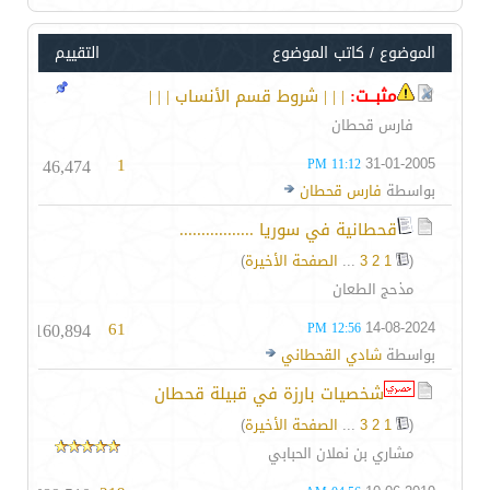
الموضوع
/
كاتب الموضوع
التقييم
مثبــت:
| | | شروط قسم الأنساب | | |
فارس قحطان
46,474
1
31-01-2005
11:12 PM
بواسطة
فارس قحطان
قحطانية في سوريا .................
(
1
2
3
...
الصفحة الأخيرة
)
مذحج الطعان
160,894
61
14-08-2024
12:56 PM
بواسطة
شادي القحطاني
شخصيات بارزة في قبيلة قحطان
(
1
2
3
...
الصفحة الأخيرة
)
مشاري بن نملان الحبابي