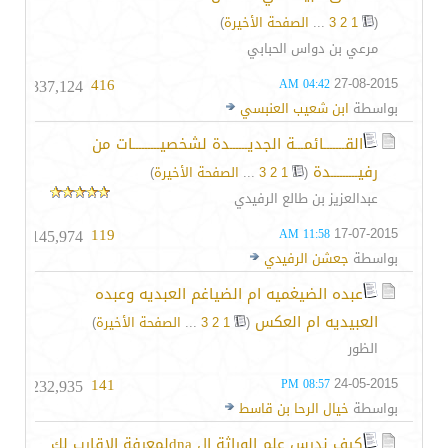
(
1
2
3
...
الصفحة الأخيرة
)
مرعي بن دواس الحبابي
337,124
416
27-08-2015
04:42 AM
بواسطة
ابن شعيب العنبسي
القـــــــائمـــة الجديــــــدة لشخصيـــــــــات من
رفيـــــــــدة
‏
(
1
2
3
...
الصفحة الأخيرة
)
عبدالعزيز بن طالع الرفيدي
145,974
119
17-07-2015
11:58 AM
بواسطة
جعشن الرفيدي
عبده الضيغميه ام الضياغم العبديه وعبده
العبيديه ام العكس
‏
(
1
2
3
...
الصفحة الأخيرة
)
الظور
232,935
141
24-05-2015
08:57 PM
بواسطة
خيال الرحا بن قاسط
كيف ندرس علم الوراثة ال dnaلمعرفة الاقارب لك