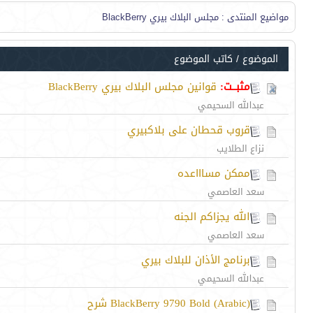
مواضيع المنتدى
: مجلس البلاك بيري BlackBerry
الموضوع
/
كاتب الموضوع
مثبــت:
قوانين مجلس البلاك بيري BlackBerry
عبدالله السحيمي
قروب قحطان على بلاكبيري
نزاع الطلايب
ممكن مساااعده
سعد العاصمي
الله يجزاكم الجنه
سعد العاصمي
برنامج الأذان للبلاك بيري
عبدالله السحيمي
BlackBerry 9790 Bold (Arabic) شرح