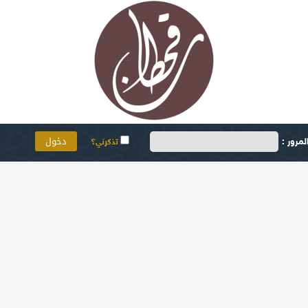
مرور :
تذكرني؟