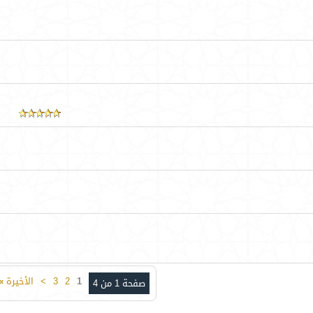
1
2
3
>
الأخيرة
»
صفحة 1 من 4