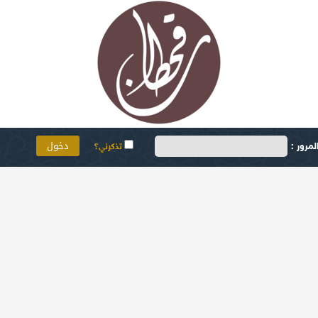
مرور :
تذكرني؟