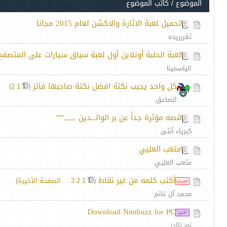
الموضوع
/
كاتب الموضوع
تحميل لعبة الاثارة والاكشن لعام 2015 مجانا
تغررريده
لعبة الحلبة أونلاين أول لعبة سباق سيارات على المتصفح
الياسمينا
كل واحد يجيب نكتة افضل نكتة صاحبها فائز
‏
)
2
1
(
الصاعق
قصه مؤثرة جداً عن بر الوالـــدين ,,,,,,'''''
كبرياء أنثى
متعب العليي
متعب العليي
أكتب كلمه من غير نقاط
‏
(
1
2
3
...
الصفحة الأخيرة
)
محمد آل غانم
Download Nimbuzz for PC
نور ناادر