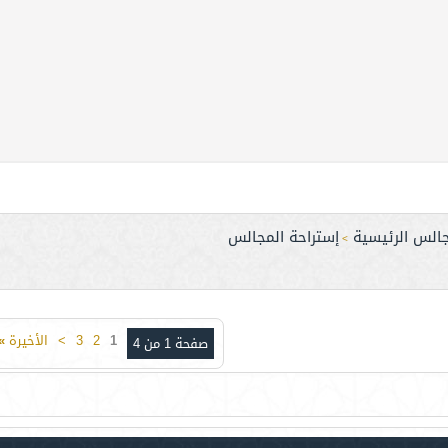
جالس الرئيسية
إستراحة المجالس
>
1
2
3
>
الأخيرة
»
صفحة 1 من 4