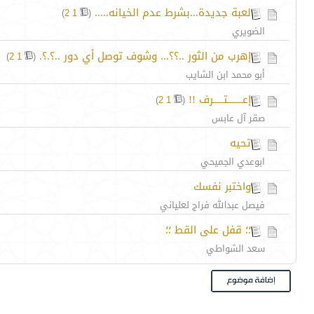
لعبة جديدة...بشرط عدم الخيانه.....
‏
)
2
1
(
الضويري
إهرب من الثور ..؟؟... وشوف توصل أي دور ..؟.؟.
‏
)
2
1
(
أبو محمد ابن الشايب
إعـــــــتـــــرف !!
‏
)
2
1
(
صقر آل عابس
تحيه
ابوعدي الجميحي
واختبر نفسك
فيصل عبدالله فراج لعلياني
؛؛ قفل على القط ؛؛
سعد الشواطي