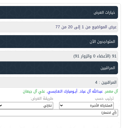
خيارات العرض
عرض المواضيع من 1 إلى 20 من 77
المتواجدون الآن
91 (الأعضاء 0 والزوار 91)
المراقبين
المراقبين : 4
آل معمر
,
عبدالله آل عباد
,
أبــومبارك الـعـابسي
,
علي آل جبعان
ترتيب حسب
طريقة العرض: