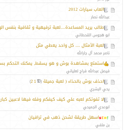
العاب سيارات 2012
عبدالله نصار
طالب يريد المساعدة....لعبة ترفيهية و ثقافية بنفس ال
ابو هجوس القحطاني
لعبة الأمثال .... كل واحد يعطي مثل
ناصر محمد آل جارالله
استمتع بمشاهدة بوش و هو يسقط, يمكنك التحكم بس
فيصل عبدالله فراج لعلياني
احذف بوش بالحذاء ( لعبة جميلة
‏
)
2
1
(
يحي البشري
لا تفوتكم لعبه علي كيف كيفكم وفله فيها لاعبين كبا
ابوعدي الجميحي
اسهل طريقة لشحن ذهب في ترافيان
بن ملفي