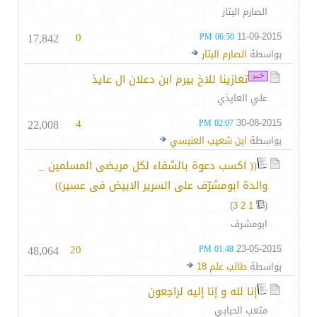
الصارم البتار
17,842
0
11-09-2015
06:50 PM
بواسطة
الصارم البتار
تعازينا للاخ بيرم ابن دعلان ال عايذ
علي العايذي
22,008
4
30-08-2015
02:07 PM
بواسطة
ابن شعيب العنبسي
(( اكسب دعوة بالشفاء لكل مريضى المسلمين _
والدة ابومشرّف على السرير الابيض فى عسير))
)
3
2
1
(
ابومشرف
48,064
20
23-05-2015
01:48 PM
بواسطة
طالب علم 18
إنا لله و إنا إليه لراجعون
متعب الحبابي