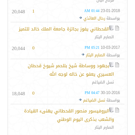
مرتاح البال
20,048
1
23-01-2018
01:44 AM
بواسطة
رحال العائذي
القحطاني يفوز بجائزة جامعة الملك خالد للتميز
الصارم البتار
20,044
0
10-03-2017
05:21 PM
بواسطة
الصارم البتار
بجهود ووساطة شيخ بللحمر شيوخ قحطان
العسيري يعفو عن خاله لوجه الله
نسل الضياغم
18,048
0
30-10-2016
04:47 PM
بواسطة
نسل الضياغم
البروفيسور منصور القحطاني يهنىء القيادة
والشعب بذكرى اليوم الوطني
الصارم البتار