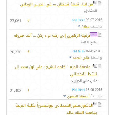
من ابناء قبيلة قحطان ،،، في الحرس الوطني
المشادق
23,061
6
02-07-2016
05:47 AM
بواسطة
دعلان
ترقية الزهيري إلى رتبة لواء ركن ,,, ألف مبروك
عالي الهمة
20,376
6
09-11-2015
06:05 PM
بواسطة
عالي الهمة
" عاصفة الحزم " كلمه للشيخ : علي ابن سعد ال
ناشط القحطاني
عادل علي الجرابيع
21,498
1
16-09-2015
06:44 PM
بواسطة
أبوسعد الصقري
الدكتورمنصورالقحطاني بروفيسوراً بكلية التربية
بجامعة الملك خالد