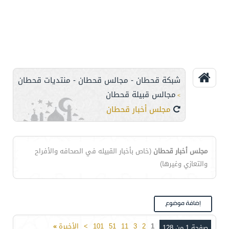
شبكة قحطان - مجالس قحطان - منتديات قحطان
مجالس قبيلة قحطان
>
مجلس أخبار قحطان
مجلس أخبار قحطان
(خاص بأخبار القبيله في الصحافه والأفراح
والتعازي وغيرها)
1
2
3
11
51
101
>
الأخيرة
»
صفحة 1 من 128