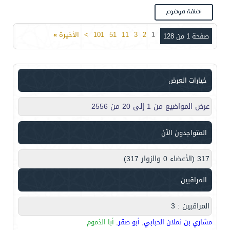
1
2
3
11
51
101
>
الأخيرة
»
صفحة 1 من 128
خيارات العرض
عرض المواضيع من 1 إلى 20 من 2556
المتواجدون الآن
317 (الأعضاء 0 والزوار 317)
المراقبين
المراقبين : 3
مشاري بن نملان الحبابي
,
أبو صقر
,
أبا الذموم