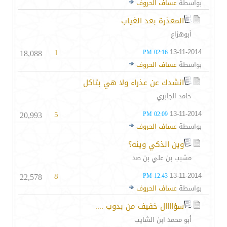
بواسطة
عساف الحروف
المعذرة بعد الغياب
أبوهزاع
18,088
1
13-11-2014
02:16 PM
بواسطة
عساف الحروف
انشدك عن عذراء ولا هي بتاكل
حامد الجابري
20,993
5
13-11-2014
02:09 PM
بواسطة
عساف الحروف
وين الذكي وينه؟
مشبب بن علي بن صد
22,578
8
13-11-2014
12:43 PM
بواسطة
عساف الحروف
سؤاااال خفيف من بدوب ....
أبو محمد ابن الشايب