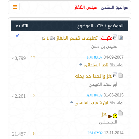
مواضيع المنتدى
:
مجلس الألغاز
الموضوع
/
كاتب الموضوع
التقييم
مثبــت:
تعليمات قسم الالغاز
‏
)
2
1
(
معيض بن دشن
40,799
12
04-09-2007
03:07 PM
بواسطة
ناصر السنحاني
لغز واتحدا حد يحله
أبو سعد العبيدي
42,261
2
31-03-2015
04:39 AM
بواسطة
ابن شعيب العنبسي
لغز
الـــجـــحــلــي
21,457
8
13-11-2014
02:32 PM