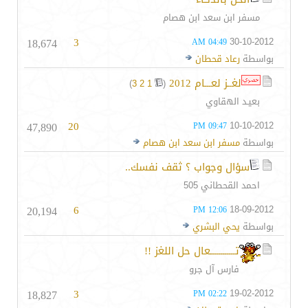
مسفر ابن سعد ابن هصام
18,674
3
30-10-2012
04:49 AM
بواسطة
رعاد قحطان
لغــز لعـــام 2012
‏
)
3
2
1
(
بعيـد الهقاوي
47,890
20
10-10-2012
09:47 PM
بواسطة
مسفر ابن سعد ابن هصام
سؤال وجواب ؟ ثقف نفسك..
احمد القحطاني 505
20,194
6
18-09-2012
12:06 PM
بواسطة
يحي البشري
تــــــــــــعال حل اللغز !!
فارس آل جرو
18,827
3
19-02-2012
02:22 PM