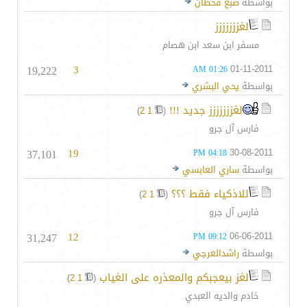
بواسطة
ضبع قحطان
لغززززززز
مسفر ابن سعد ابن هصام
19,222
3
01-11-2011
01:26 AM
بواسطة
يحي البشري
لغززززززز جديد !!!
‏
)
2
1
(
فارس آل جرو
37,101
19
30-08-2011
04:18 PM
بواسطة
ساري العابسي
للاذكياء فقط ؟؟؟
‏
)
2
1
(
فارس آل جرو
31,247
12
06-06-2011
09:12 PM
بواسطة
راشدالعرجي
لغز بيعجبكم والمعذره على الغياب
‏
)
2
1
(
خادم والديه العبدي