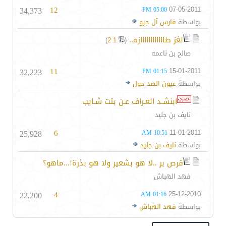
34,373
12
07-05-2011
05:00 PM
بواسطة
فارس آل جرو
لغز طاااااااااااازه..
‏
)
2
1
(
صالح بن ناعمه
32,223
11
15-01-2011
01:15 PM
بواسطة
عيون الصد حول
ابنشـد العـراف عـن بتت شـايب
نايف بن جليد
25,928
6
11-01-2011
10:51 AM
بواسطة
نايف بن جليد
قرص بر ..لا هو بشعير ولا هو بذرة!...ماهو؟
فهد الهباش
22,200
4
25-12-2010
01:16 AM
بواسطة
فهد الهباش