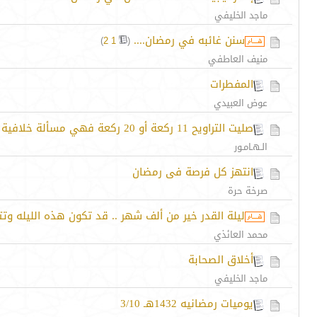
ماجد الخليفي
سنن غائبه في رمضان....
‏
)
2
1
(
منيف العاطفي
المفطرات
عوض العبيدي
صليت التراويح 11 ركعة أو 20 ركعة فهي مسألة خلافية
الـهـامـور
انتهز كل فرصة فى رمضان
صرخة حرة
ليلة القدر خير من ألف شهر .. قد تكون هذه الليله وتتن
محمد العائذي
أخلاق الصحابة
ماجد الخليفي
يوميات رمضانيه 1432هـ 3/10