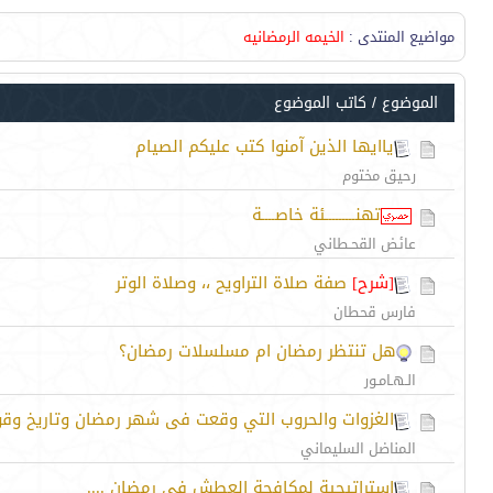
مواضيع المنتدى
:
الخيمه الرمضانيه
الموضوع
/
كاتب الموضوع
ياايها الذين آمنوا كتب عليكم الصيام
رحيق مختوم
تهنـــــــــئة خاصــــة
عائض القحـطاني
[شرح]
صفة صلاة التراويح ،، وصلاة الوتر
فارس قحطان
هل تنتظر رمضان ام مسلسلات رمضان؟
الـهـامـور
الغزوات والحروب التي وقعت فى شهر رمضان وتاريخ وق
المناضل السليماني
إستراتيجية لمكافحة العطش في رمضان ....