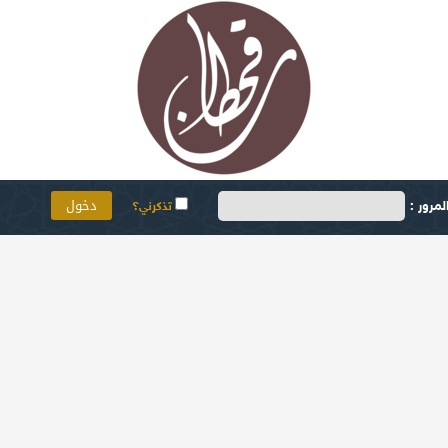
مرور :
تذكرني؟