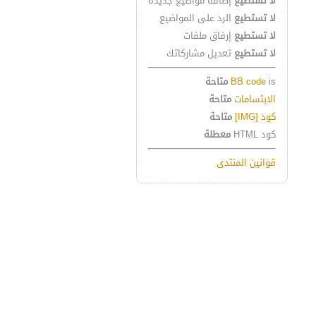
لا تستطيع
إضافة مواضيع جديدة
لا تستطيع
الرد على المواضيع
لا تستطيع
إرفاق ملفات
لا تستطيع
تعديل مشاركاتك
is
BB code
متاحة
الابتسامات
متاحة
كود [IMG]
متاحة
كود HTML
معطلة
قوانين المنتدى