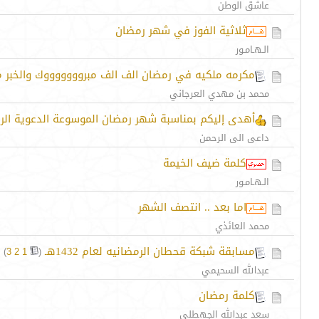
عاشق الوطن
ثلاثية الفوز في شهر رمضان
الـهـامـور
مكرمه ملكيه في رمضان الف الف مبروووووووك والخبر 
محمد بن مهدي العرجاني
أهدى إليكم بمناسبة شهر رمضان الموسوعة الدعوية الرائ
داعى الى الرحمن
كلمة ضيف الخيمة
الـهـامـور
اما بعد .. انتصف الشهر
محمد العائذي
مسابقة شبكة قحطان الرمضانيه لعام 1432هـ
‏
)
3
2
1
(
عبدالله السحيمي
كلمة رمضان
سعد عبدالله الجهطلي