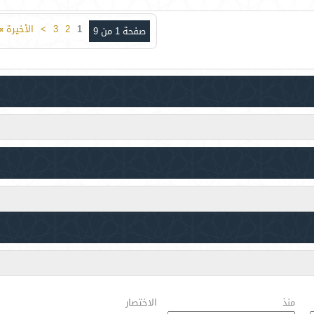
1
2
3
>
الأخيرة
»
صفحة 1 من 9
منذ
الاختصار