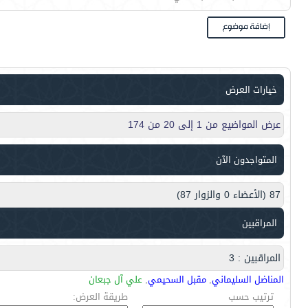
خيارات العرض
عرض المواضيع من 1 إلى 20 من 174
المتواجدون الآن
87 (الأعضاء 0 والزوار 87)
المراقبين
المراقبين : 3
المناضل السليماني
,
مقبل السحيمي
,
علي آل جبعان
ترتيب حسب
طريقة العرض: