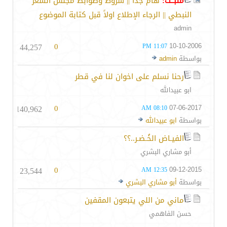
مثبــت:
هام جداً || شروط وضوابط مجلس الشعر
النبطي || الرجاء الإطلاع اولاً قبل كتابة الموضوع
admin
44,257
0
10-10-2006
11:07 PM
بواسطة
admin
رحنا نسلم على اخوان لنا في قطر
ابو عبيدالله
140,962
0
07-06-2017
08:10 AM
بواسطة
ابو عبيدالله
الفيـاض الخُـضـر..؟؟
أبو مشاري البشري
23,544
0
09-12-2015
12:35 AM
بواسطة
أبو مشاري البشري
ماني من اللي يتبعون المقفين
حسن الفاهمي