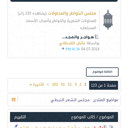
مجلس الخواطر والمحاولات
(يشاهده 232 زائر)
للمحاولات الشعرية والخواطر وأصحاب الأسماء
المستعاره
هــواجــــر والـمـجــد...
بواسطة
عائض القحـطاني
04-07-2014
01:56 PM
1
2
3
11
51
101
>
الأخيرة
»
صفحة 1 من 123
مواضيع المنتدى
: مـجـلـس الـشـعـر الـنـبـطـي
الموضوع
/
كاتب الموضوع
التقييم