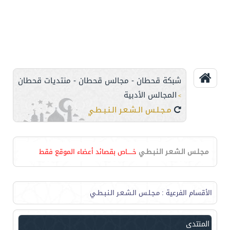
شبكة قحطان - مجالس قحطان - منتديات قحطان
المجالس الأدبية
>
مـجـلـس الـشـعـر الـنـبـطـي
مـجـلـس الـشـعـر الـنـبـطـي
خـــــاص بقصائد أعضاء الموقع فقط
الأقسام الفرعية
: مـجـلـس الـشـعـر الـنـبـطـي
المنتدى