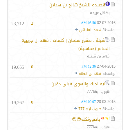
قصيده للشيخ شالح بن هدلان
بهلال عبيده
23,712
2
02-07-2016
05:56 AM
بواسطة
فهد العلياني
شيلة : صقور سلمان | كلمات : فهد ال جريبيع
الخنافر (حماسية)
فهد بن قطنه
19,655
0
27-04-2015
12:36 PM
بواسطة
فهد بن قطنه
ايه احبك والهوى فيني دفين
هبوب ابها777
19,267
0
20-03-2015
09:07 AM
بواسطة
هبوب ابها777
ياصووتكك😍😍
هبوب ابها777