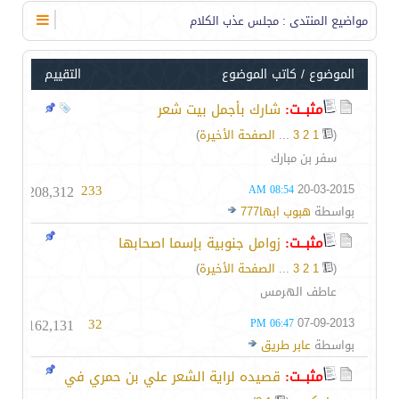
مواضيع المنتدى
: مجلس عذب الكلام
الموضوع
/
كاتب الموضوع
التقييم
مثبــت:
شارك بأجمل بيت شعر
(
1
2
3
...
الصفحة الأخيرة
)
سفر بن مبارك
208,312
233
20-03-2015
08:54 AM
بواسطة
هبوب ابها777
مثبــت:
زوامل جنوبية بإسما اصحابها
(
1
2
3
...
الصفحة الأخيرة
)
عاطف الهرمس
162,131
32
07-09-2013
06:47 PM
بواسطة
عابر طريق
مثبــت:
قصيده لراية الشعر علي بن حمري في