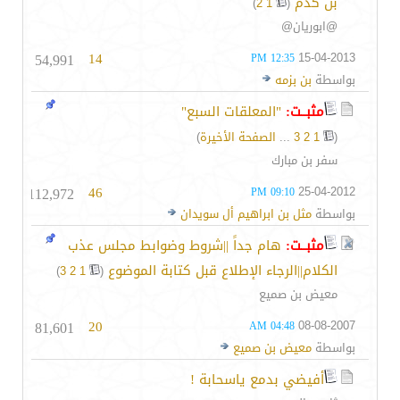
بن كدم
‏
)
2
1
(
@ابوريان@
54,991
14
15-04-2013
12:35 PM
بواسطة
بن بزمه
مثبــت:
"المعلقات السبع"
(
1
2
3
...
الصفحة الأخيرة
)
سفر بن مبارك
112,972
46
25-04-2012
09:10 PM
بواسطة
مثل بن ابراهيم أل سويدان
مثبــت:
هام جداً ||شروط وضوابط مجلس عذب
الكلام||الرجاء الإطلاع قبل كتابة الموضوع
‏
)
3
2
1
(
معيض بن صميع
81,601
20
08-08-2007
04:48 AM
بواسطة
معيض بن صميع
أفيضي بدمع ياسحابة !