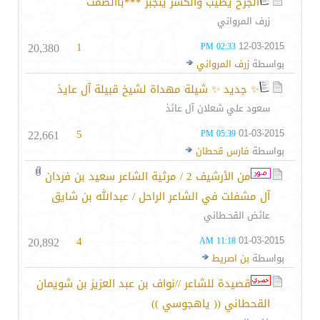
الجرح يطيب والكسر ينجبر ***باالصمت
زرف المرواني
20,380
1
12-03-2015
02:33 PM
بواسطة
زرف المرواني
✨ جديد ✨ شيلة مهداة لشيخ قبيلة آل عايذ
سعود علي شعلان آل عائذ
22,661
5
01-03-2015
05:39 PM
بواسطة
فارس قحطان
من الأرشيف 2 / مرثية الشاعر سعيد بن فردان
آل مشفلت في الشاعر الراحل / عبدالله بن شايق
عائض القحـطاني
20,892
4
01-03-2015
11:18 AM
بواسطة
بن اصريط
قصيدة للشاعر //نواف بن عبد العزيز بن شويمان
القحطاني (( ياهجوسي ))