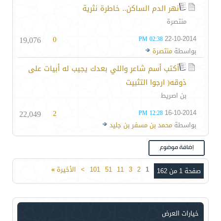
نهر الدم الساكن.. خاطرة نثرية‎‎
منتصرة
19,076
0
22-10-2014
02:38 PM
بواسطة
منتصرة
أكتب أسم شاعر واللي بعدك يجيب له أبيات على
ذوقه( ارجوا التثبيت
بن اصريط
22,049
2
16-10-2014
12:28 PM
بواسطة
محمد بن مسفر بن جليد
1
2
3
11
51
101
>
الأخيرة
»
صفحة 1 من 162
خيارات العرض